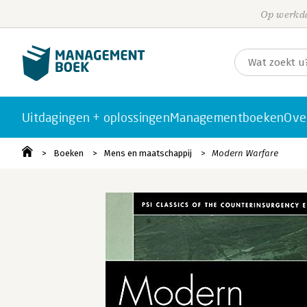
Op werkda
Uitdagingen + oplossingen
Managementboeken
Ove
Boeken
Mens en maatschappij
Modern Warfare