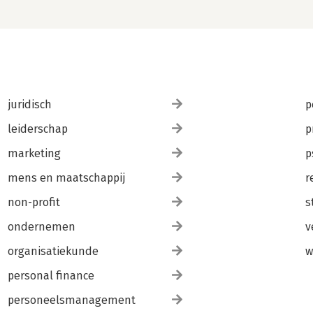
juridisch
p
leiderschap
p
marketing
p
mens en maatschappij
r
non-profit
s
ondernemen
v
organisatiekunde
w
personal finance
personeelsmanagement