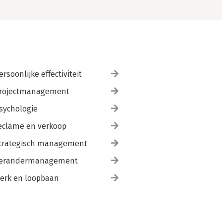
ersoonlijke effectiviteit
rojectmanagement
sychologie
eclame en verkoop
trategisch management
erandermanagement
erk en loopbaan