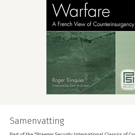
Samenvatting
Part of the "Praeger Security International Classics of C