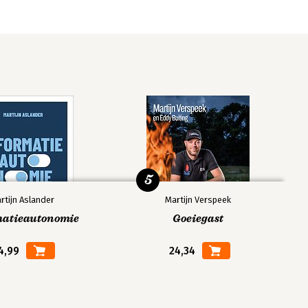
5
rtijn Aslander
Martijn Verspeek
matieautonomie
Goeiegast
4,99
24,34