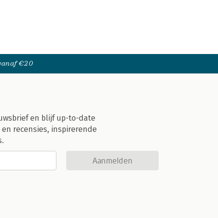
 vanaf €20
uwsbrief en blijf up-to-date
 en recensies, inspirerende
s.
Aanmelden