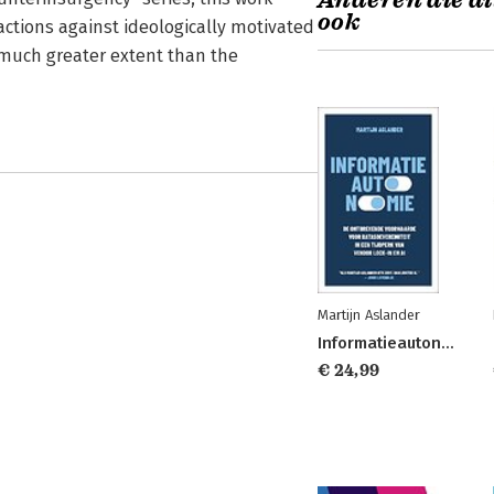
Anderen die di
ook
actions against ideologically motivated
o much greater extent than the
Martijn Aslander
Informatieautonomie
€ 24,99