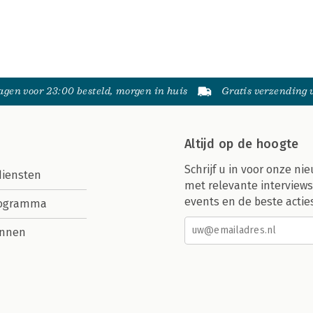
gen voor 23:00 besteld, morgen in huis
Gratis verzending
Altijd op de hoogte
Schrijf u in voor onze nie
diensten
met relevante interviews
events en de beste actie
rogramma
nnen