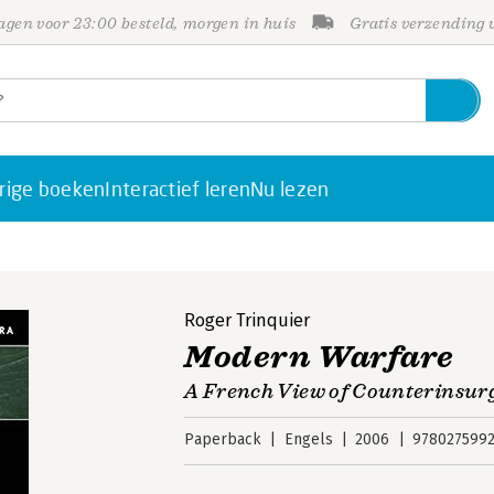
gen voor 23:00 besteld, morgen in huis
Gratis verzending
rige boeken
Interactief leren
Nu lezen
Roger Trinquier
Modern Warfare
A French View of Counterinsur
Paperback
Engels
2006
978027599