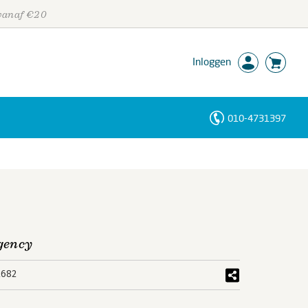
 vanaf €20
Inloggen
010-4731397
Personen
Trefwoorden
gency
2682