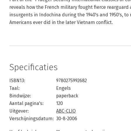
reveals how the French military fought fierce rearguard 
insurgents in Indochina during the 1940's and 1950's, t
Americans ever did in the later Vietnam conflict.
Specificaties
ISBN13:
9780275992682
Taal:
Engels
Bindwijze:
paperback
Aantal pagina's:
120
Uitgever:
ABC-CLIO
Verschijningsdatum:
30-8-2006