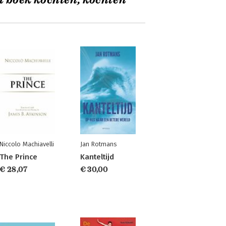
t boek kochten, kochten
Niccolo Machiavelli
Jan Rotmans
The Prince
Kanteltijd
€ 28,07
€ 30,00