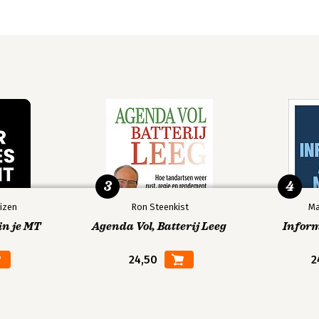
3
4
izen
Ron Steenkist
Ma
in je MT
Agenda Vol, Batterij Leeg
Infor
24,50
2