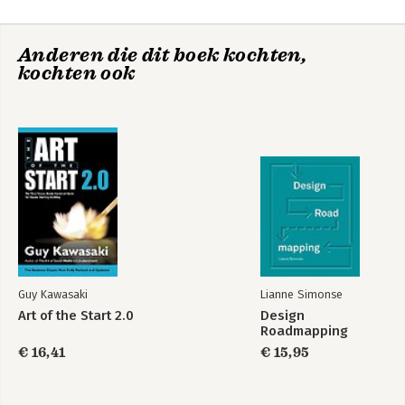
Part 2: Steer
De Lean startup
Incorruptible
5. Leap
Anderen die dit boek kochten,
6. Test
kochten ook
7. Measure
8. Pivot (or Persevere)
Part 3: Acceleratie
9. Batch
10. Grow
11. Adapt
12. Innovate
13. Epilogue: Waste Not
14. Join the Movement
Endnotes
Lean Analytics
Disclosures
De Lean startup
Guy Kawasaki
Lianne Simonse
Acknowledgements
Art of the Start 2.0
Design
Roadmapping
Index
€ 16,41
€ 15,95
Bekijk alle boeken