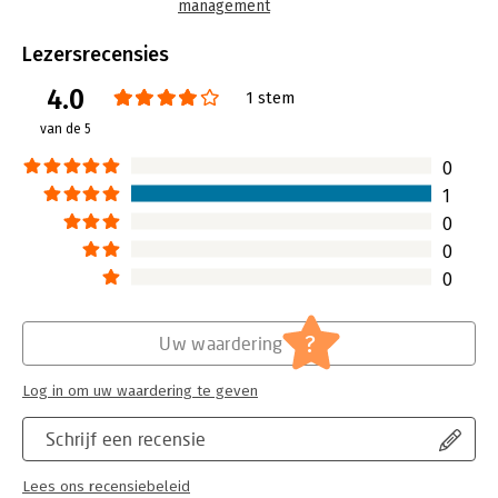
management
Taal:
Engels
Bindwijze:
gebonden
Lezersrecensies
Aantal pagina's:
320
4.0
Uitgever:
Crown
1 stem
Druk:
1
van de 5
Verschijningsdatum:
10-9-2011
0
Hoofdrubriek:
Algemeen management
1
0
0
0
?
Uw waardering
Log in om uw waardering te geven
Schrijf een recensie
Lees ons recensiebeleid