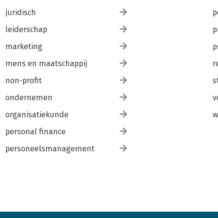
juridisch
p
leiderschap
p
marketing
p
mens en maatschappij
r
non-profit
s
ondernemen
v
organisatiekunde
w
personal finance
personeelsmanagement