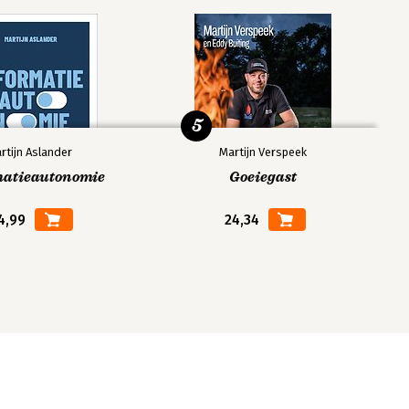
5
rtijn Aslander
Martijn Verspeek
matieautonomie
Goeiegast
4,99
24,34