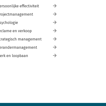
ersoonlijke effectiviteit
rojectmanagement
sychologie
eclame en verkoop
trategisch management
erandermanagement
erk en loopbaan