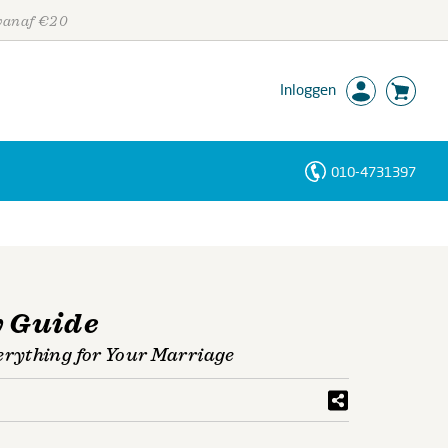
 vanaf €20
Inloggen
010-4731397
Personen
Trefwoorden
y Guide
rything for Your Marriage