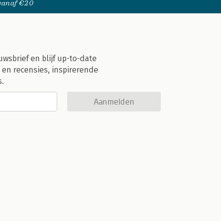
 vanaf €20
uwsbrief en blijf up-to-date
 en recensies, inspirerende
s.
Aanmelden