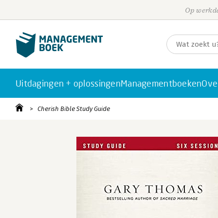
Op werkda
Uitdagingen + oplossingen
Managementboeken
Ove
Cherish Bible Study Guide