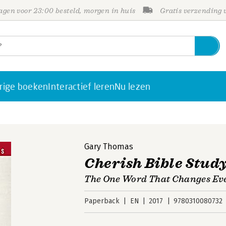
gen voor 23:00 besteld, morgen in huis
Gratis verzending
rige boeken
Interactief leren
Nu lezen
Gary Thomas
Cherish Bible Stud
The One Word That Changes Eve
Paperback
EN
2017
9780310080732