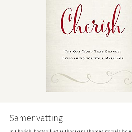
Samenvatting
In Cherish, bestselling author Gary Thomas reveals how 