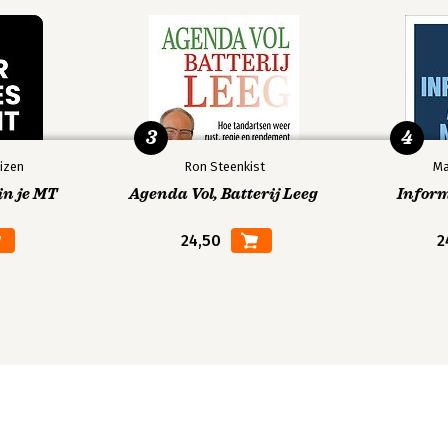
3
4
izen
Ron Steenkist
Ma
in je MT
Agenda Vol, Batterij Leeg
Infor
24,50
2