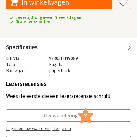
In winkelwagen
Levertijd ongeveer 9 werkdagen
Gratis verzonden
Specificaties
ISBN13:
9780312119089
Taal:
Engels
Bindwijze:
paperback
Aantal pagina's:
320
Uitgever:
St. Martin's Press
Lezersrecensies
Druk:
1
Verschijningsdatum:
1-1-1995
Wees de eerste die een lezersrecensie schrijft!
Hoofdrubriek:
Algemeen management
?
Uw waardering
Log in om uw waardering te geven