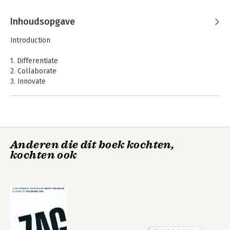
Inhoudsopgave
Introduction
1. Differentiate
2. Collaborate
3. Innovate
4. Validate
5. Cultivate
Brand glossary
Recommended reading
Anderen die dit boek kochten,
Acknowledgements
kochten ook
Index
About the author