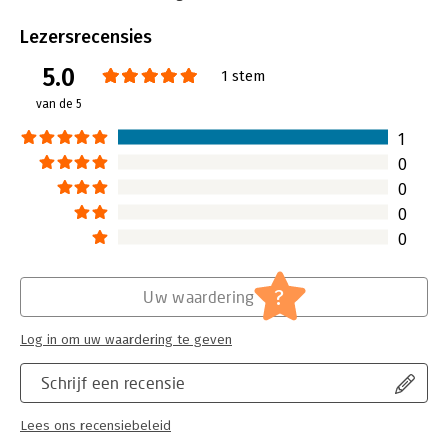
Bindwijze:
paperback
Aantal pagina's:
194
Lezersrecensies
Uitgever:
New Riders Publishing
5.0
Druk:
2
1 stem
Hoofdrubriek:
Marketing
van de 5
1
0
0
0
0
?
Uw waardering
Log in om uw waardering te geven
Schrijf een recensie
Lees ons recensiebeleid