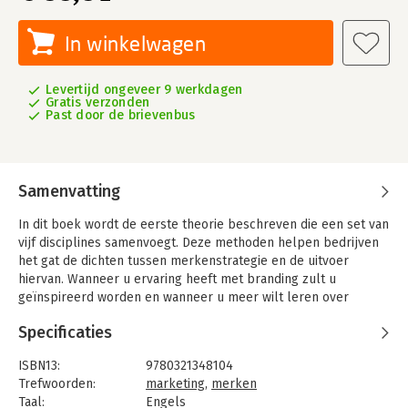
In winkelwagen
Levertijd ongeveer 9 werkdagen
Gratis verzonden
Past door de brievenbus
Samenvatting
In dit boek wordt de eerste theorie beschreven die een set van
vijf disciplines samenvoegt. Deze methoden helpen bedrijven
het gat de dichten tussen merkenstrategie en de uitvoer
hiervan. Wanneer u ervaring heeft met branding zult u
geïnspireerd worden en wanneer u meer wilt leren over
branding zult u gegrepen worden door 'The Brand Gap'. Dit
Specificaties
schijnbare simpele boek biedt iedereen toegang tot 'het beste
hulpmiddel sinds de spreadsheet'.
ISBN13:
9780321348104
Trefwoorden:
marketing
,
merken
Taal:
Engels