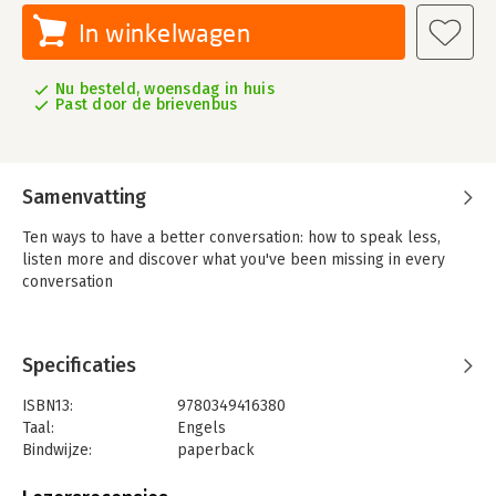
In winkelwagen
Nu besteld, woensdag in huis
Past door de brievenbus
Samenvatting
Ten ways to have a better conversation: how to speak less,
listen more and discover what you've been missing in every
conversation
Specificaties
ISBN13:
9780349416380
Taal:
Engels
Bindwijze:
paperback
Aantal pagina's:
272
Uitgever:
Little, Brown Book Group