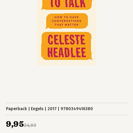
Paperback
Engels
2017
9780349416380
9,95
24,83