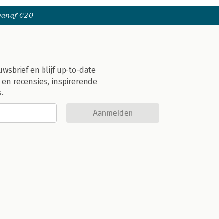
 vanaf €20
uwsbrief en blijf up-to-date
 en recensies, inspirerende
s.
Aanmelden