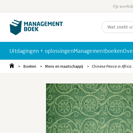
Op werkda
Uitdagingen + oplossingen
Managementboeken
Ove
Boeken
Mens en maatschappij
Chinese Peace in Africa 