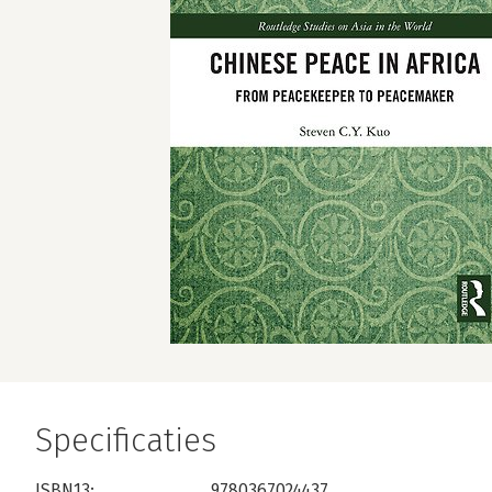
Specificaties
ISBN13:
9780367024437