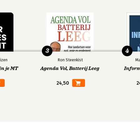
3
4
izen
Ron Steenkist
Ma
in je MT
Agenda Vol, Batterij Leeg
Infor
24,50
2