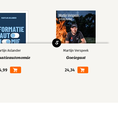
5
rtijn Aslander
Martijn Verspeek
matieautonomie
Goeiegast
4,99
24,34