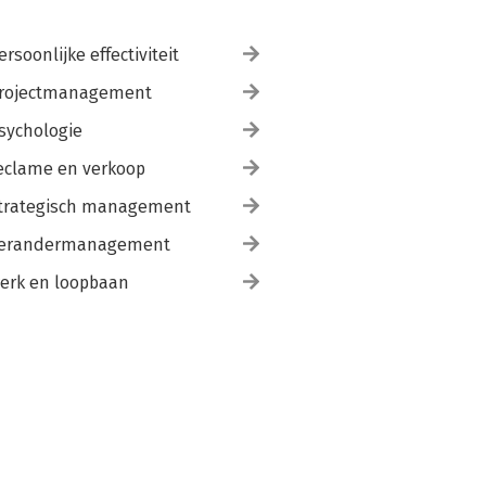
ersoonlijke effectiviteit
rojectmanagement
sychologie
eclame en verkoop
trategisch management
erandermanagement
erk en loopbaan