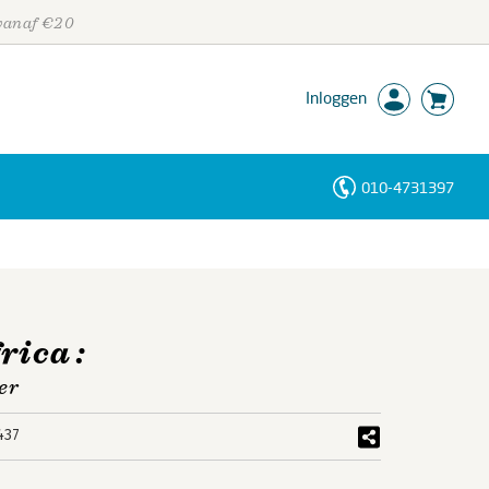
 vanaf €20
Inloggen
010-4731397
Personen
Trefwoorden
rica :
er
437