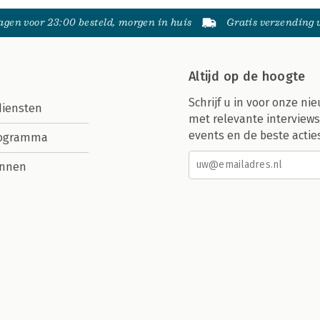
gen voor 23:00 besteld, morgen in huis
Gratis verzending
Altijd op de hoogte
Schrijf u in voor onze nie
diensten
met relevante interviews
events en de beste actie
rogramma
nnen