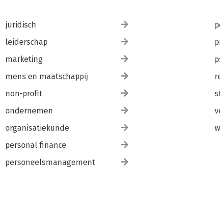
juridisch
p
leiderschap
p
marketing
p
mens en maatschappij
r
non-profit
s
ondernemen
v
organisatiekunde
w
personal finance
personeelsmanagement