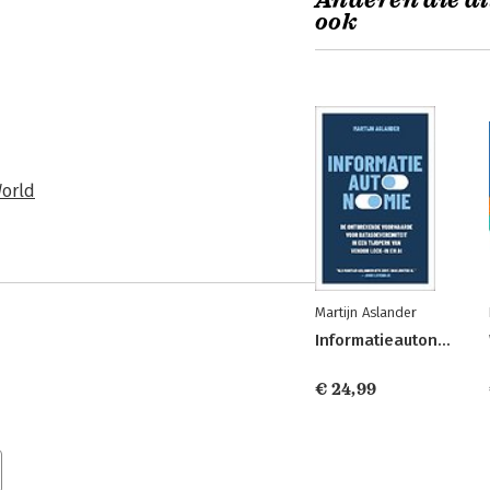
Anderen die di
ook
World
Martijn Aslander
Informatieautonomie
€ 24,99