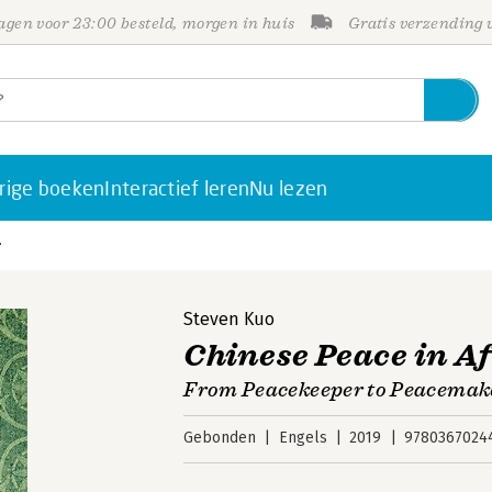
gen voor 23:00 besteld, morgen in huis
Gratis verzending
rige boeken
Interactief leren
Nu lezen
:
Steven Kuo
Chinese Peace in Af
From Peacekeeper to Peacemak
Gebonden
Engels
2019
9780367024