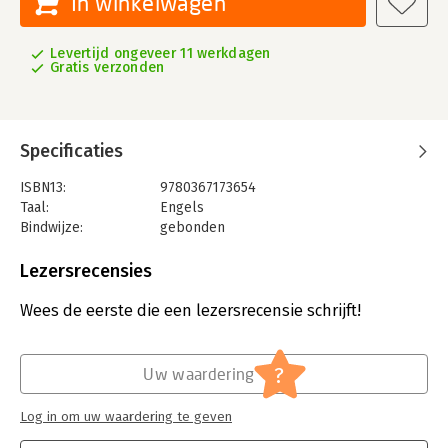
In winkelwagen
Levertijd ongeveer 11 werkdagen
Gratis verzonden
Specificaties
ISBN13:
9780367173654
Taal:
Engels
Bindwijze:
gebonden
Aantal pagina's:
272
Uitgever:
Taylor & Francis
Lezersrecensies
Verschijningsdatum:
17-9-2019
Wees de eerste die een lezersrecensie schrijft!
Hoofdrubriek:
Mens en maatschappij
Serie:
Routledge Studies in Liberty and Security
?
Uw waardering
Log in om uw waardering te geven