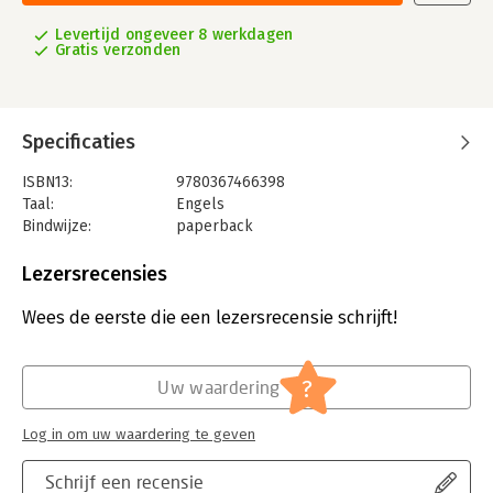
Levertijd ongeveer 8 werkdagen
Gratis verzonden
Specificaties
ISBN13:
9780367466398
Taal:
Engels
Bindwijze:
paperback
Aantal pagina's:
504
Uitgever:
Routledge
Lezersrecensies
Druk:
1
Verschijningsdatum:
14-2-2020
Wees de eerste die een lezersrecensie schrijft!
Hoofdrubriek:
Naslagwerken
Serie:
The Military Balance
?
Uw waardering
Log in om uw waardering te geven
Schrijf een recensie