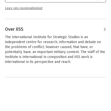
Lees ons recensiebeleid
Over IISS
The International Institute for Strategic Studies is an 
independent centre for research, information and debate on 
the problems of conflict, however caused, that have, or 
potentially have, an important military content. The staff of the 
Institute is international in composition and IISS work is 
international in its perspective and reach.

The Institute is independent and stresses rigorous fact-based 
Andere boeken door IISS
research with a forward-looking policy orientation that can 
improve wider public understanding of international security 
problems and influence the development of sounder public 
policy, and more effective business decisions in the 
international arena.