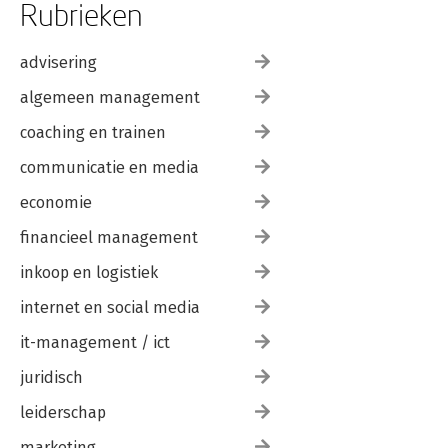
Rubrieken
advisering
algemeen management
The Armed Conflict
The Armed Conflict
coaching en trainen
Survey 2025
Survey 2024
communicatie en media
economie
financieel management
inkoop en logistiek
internet en social media
it-management / ict
juridisch
leiderschap
Strategic Survey
Strategic Survey
2023
2022
marketing