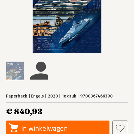
Paperback
Engels
2020
1e druk
9780367466398
€ 840,93
In winkelwagen