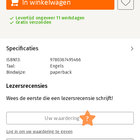
In winkelwagen
Levertijd ongeveer 11 werkdagen
Gratis verzonden
Specificaties
ISBN13:
9780367495466
Taal:
Engels
Bindwijze:
paperback
Aantal pagina's:
146
Uitgever:
Taylor & Francis
Lezersrecensies
Verschijningsdatum:
1-2-2022
Wees de eerste die een lezersrecensie schrijft!
Hoofdrubriek:
Mens en maatschappij
?
Uw waardering
Log in om uw waardering te geven