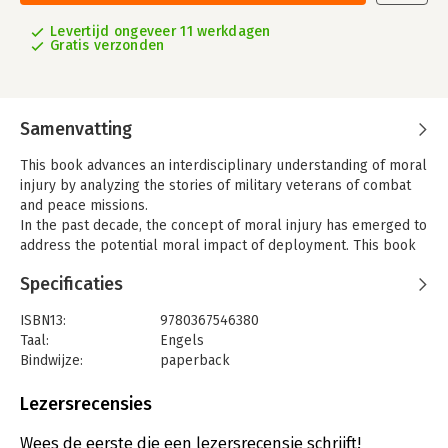
Levertijd ongeveer 11 werkdagen
Gratis verzonden
Samenvatting
This book advances an interdisciplinary understanding of moral
injury by analyzing the stories of military veterans of combat
and peace missions.
In the past decade, the concept of moral injury has emerged to
address the potential moral impact of deployment. This book
contributes to an interdisciplinary conceptualization of moral
Specificaties
injury while, at the same time, critically evaluating the
concept’s premises and implications. It paints an urgent and
ISBN13:
9780367546380
compassionate picture of the moral impact of soldiers’
Taal:
Engels
deployment experience and the role of political practices and
Bindwijze:
paperback
public perceptions in moral injury. It does so by drawing on
Aantal pagina's:
182
the experiences of close to a hundred Dutch veterans
Uitgever:
Taylor & Francis
Lezersrecensies
deployed to Bosnia (Srebrenica) and Afghanistan, and analyzing
Druk:
1
their stories from the perspectives of psychology, philosophy,
Verschijningsdatum:
31-5-2023
Wees de eerste die een lezersrecensie schrijft!
theology and social sciences. Ultimately, this book advances