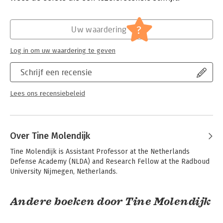
the understanding of moral, political and societal dimensions
Hoofdrubriek:
Naslagwerken
of moral injury and contributes to practical efforts aimed at its
Serie:
War, Conflict and Ethics
?
prevention.
Uw waardering
This book will be of much interest to students of ethics and
war, cultural anthropology, conflict studies and international
Log in om uw waardering te geven
relations.
Schrijf een recensie
Lees ons recensiebeleid
Over Tine Molendijk
Tine Molendijk is Assistant Professor at the Netherlands 
Defense Academy (NLDA) and Research Fellow at the Radboud 
University Nijmegen, Netherlands.
Andere boeken door Tine Molendijk