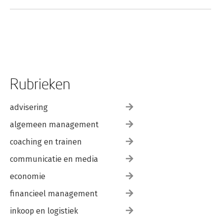
Rubrieken
Handboek Moral
Moral Injury and
advisering
Injury in Context
Soldiers in Conflict
algemeen management
coaching en trainen
communicatie en media
economie
financieel management
inkoop en logistiek