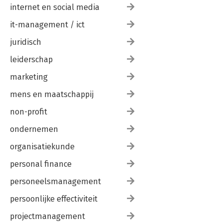
internet en social media
it-management / ict
Violence in Extreme
juridisch
Conditions
leiderschap
marketing
Bekijk alle boeken
mens en maatschappij
non-profit
ondernemen
organisatiekunde
personal finance
personeelsmanagement
persoonlijke effectiviteit
projectmanagement