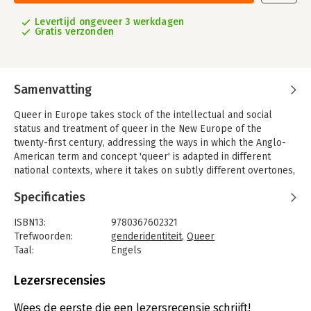
Levertijd ongeveer 3 werkdagen
Gratis verzonden
Samenvatting
Queer in Europe takes stock of the intellectual and social
status and treatment of queer in the New Europe of the
twenty-first century, addressing the ways in which the Anglo-
American term and concept 'queer' is adapted in different
national contexts, where it takes on subtly different overtones,
determined by local political specificities and intellectual
Specificaties
traditions. Bringing together contributions by carefully chosen
experts, this book explores key aspects of queer in a range of
ISBN13:
9780367602321
European national contexts, namely: Belgium, Cyprus, England,
Trefwoorden:
genderidentiteit
,
Queer
France, Germany, Hungary, Ireland, Italy, The Nordic Region,
Taal:
Engels
The Netherlands, Poland, Russia and Spain.
Bindwijze:
paperback
Rather than prescribing a universalizing definition, the book
Aantal pagina's:
232
Lezersrecensies
engages with a wide spectrum of what is meant by 'queer', as
Uitgever:
Taylor & Francis
each chapter negotiates the contested border between direct
Druk:
1
Wees de eerste die een lezersrecensie schrijft!