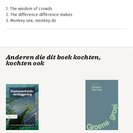
1. The wisdom of crowds
2. The difference difference makes
3. Monkey see, monkey do
4. Putting the pieces together
5. Shall we dance?
6. Society does exist
7. Traffic
8. Collaboration, competition and reputation
Anderen die dit boek kochten,
9. Committees, juries and teams
kochten ook
10. The company
11. Markets
12. Democracy
Notes