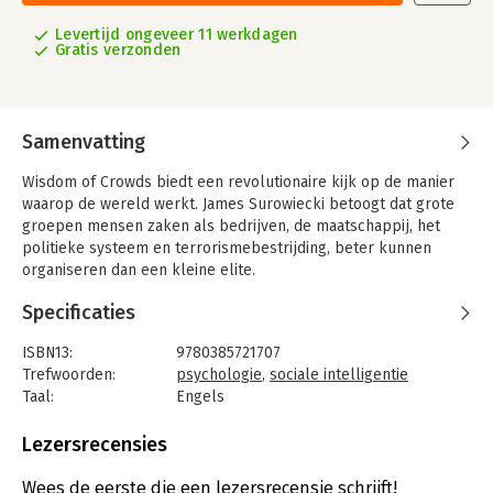
Levertijd ongeveer 11 werkdagen
Gratis verzonden
Samenvatting
Wisdom of Crowds biedt een revolutionaire kijk op de manier
waarop de wereld werkt. James Surowiecki betoogt dat grote
groepen mensen zaken als bedrijven, de maatschappij, het
politieke systeem en terrorismebestrijding, beter kunnen
organiseren dan een kleine elite.
Specificaties
ISBN13:
9780385721707
Trefwoorden:
psychologie
,
sociale intelligentie
Taal:
Engels
Bindwijze:
paperback
Aantal pagina's:
306
Lezersrecensies
Uitgever:
Random House
Druk:
1
Wees de eerste die een lezersrecensie schrijft!