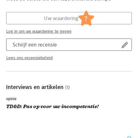
Verschijningsdatum:
4-8-2005
Hoofdrubriek:
Economie
?
Uw waardering
Jongbloed:
Recht algemeen - Rechtspsychologie
Log in om uw waardering te geven
Schrijf een recensie
Lees ons recensiebeleid
Interviews en artikelen
(1)
opinie
TD&D: Pas op voor uw incompetentie!