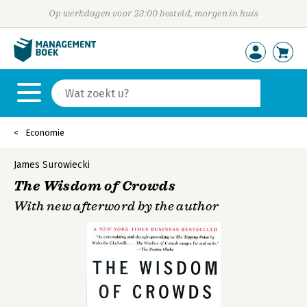
Op werkdagen voor 23:00 besteld, morgen in huis
Economie
James Surowiecki
The Wisdom of Crowds
With new afterword by the author