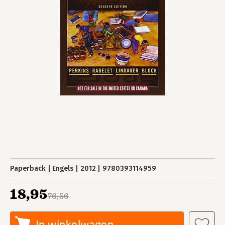
Paperback
Engels
2012
9780393114959
18,95
76,56
In winkelwagen