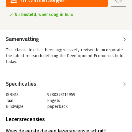
Nu besteld, woensdag in huis
Samenvatting
This classic text has been aggressively revised to incorporate
the latest research defining the Development Economics field
today.
Specificaties
ISBN13:
9780393114959
Taal:
Engels
Bindwijze:
paperback
Aantal pagina's:
880
Uitgever:
W. W. Norton & Company
Lezersrecensies
Verschijningsdatum:
1-11-2012
Wees de eerste die een lezersrecensie schrijft!