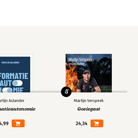
5
rtijn Aslander
Martijn Verspeek
matieautonomie
Goeiegast
4,99
24,34