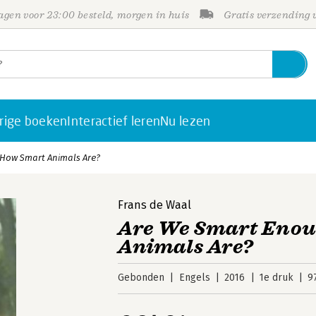
gen voor 23:00 besteld, morgen in huis
Gratis verzending
rige boeken
Interactief leren
Nu lezen
How Smart Animals Are?
Frans de Waal
Are We Smart Enou
Animals Are?
Gebonden
Engels
2016
1e druk
9