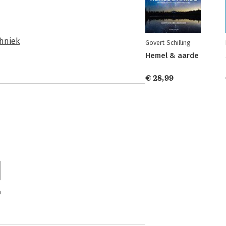
hniek
Govert Schilling
Hemel & aarde
€ 28,99
n