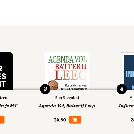
3
4
izen
Ron Steenkist
Ma
in je MT
Agenda Vol, Batterij Leeg
Infor
24,50
2