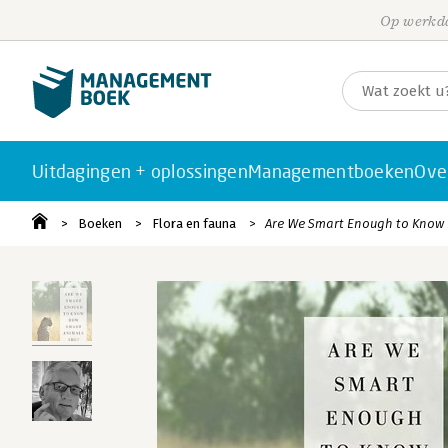
Op werkda
Uitdagingen + oplossingen
Managementboeken
Ove
Boeken
Flora en fauna
Are We Smart Enough to Know 