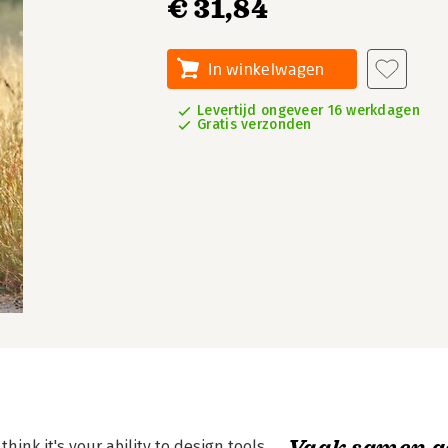
€ 31,84
In winkelwagen
Levertijd ongeveer 16 werkdagen
Gratis verzonden
Vaak samen g
nk it's your ability to design tools,