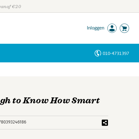
 vanaf €20
Inloggen
010-4731397
Personen
Trefwoorden
gh to Know How Smart
780393246186