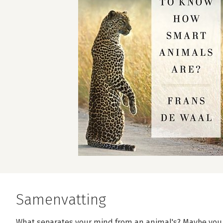
Samenvatting
What separates your mind from an animal's? Maybe you thi