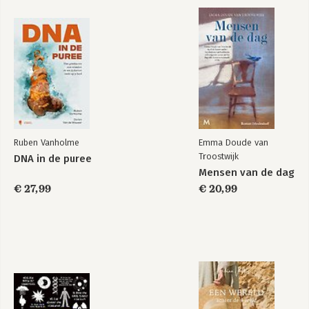
Het ondiepe
Het ondiepe
Ruben Vanholme
Emma Doude van
Troostwijk
DNA in de puree
Bekijk alle boeken
Mensen van de dag
€ 27,99
€ 20,99