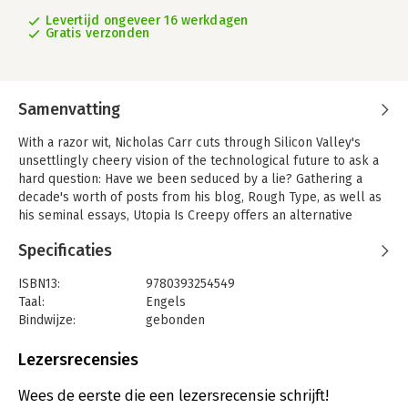
Levertijd ongeveer 16 werkdagen
Gratis verzonden
Samenvatting
With a razor wit, Nicholas Carr cuts through Silicon Valley's
unsettlingly cheery vision of the technological future to ask a
hard question: Have we been seduced by a lie? Gathering a
decade's worth of posts from his blog, Rough Type, as well as
his seminal essays, Utopia Is Creepy offers an alternative
history of the digital age, chronicling its roller-coaster crazes
Specificaties
and crashes, its blind triumphs, and its unintended
consequences. Carr's favorite targets are those zealots who
ISBN13:
9780393254549
believe so fervently in computers and data that they abandon
Taal:
Engels
common sense. Cheap digital tools do not make us all the next
Bindwijze:
gebonden
Fellini or Dylan. Social networks, diverting as they may be, are
Aantal pagina's:
384
not vehicles for self-enlightenment. And "likes" and retweets
Uitgever:
W. W. Norton & Company
Lezersrecensies
are not going to elevate political discourse. When we expect
Verschijningsdatum:
9-9-2016
technologies-designed for profit-to deliver a paradise of
Wees de eerste die een lezersrecensie schrijft!
prosperity and convenience, we have forgotten ourselves. In