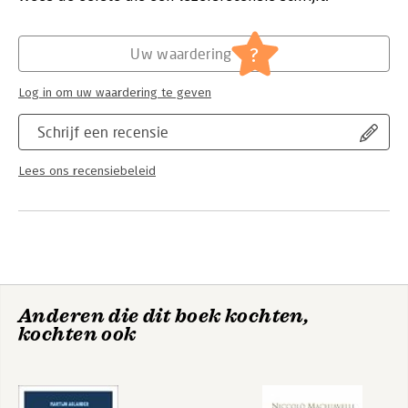
Hoofdrubriek:
Mens en maatschappij
fetishism'; they assume that the stranger 'has a life of its own'.
Serie:
Transformations
?
Uw waardering
Log in om uw waardering te geven
Schrijf een recensie
Lees ons recensiebeleid
Anderen die dit boek kochten,
kochten ook