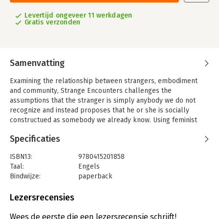
Levertijd ongeveer 11 werkdagen
Gratis verzonden
Samenvatting
Examining the relationship between strangers, embodiment
and community, Strange Encounters challenges the
assumptions that the stranger is simply anybody we do not
recognize and instead proposes that he or she is socially
constructued as somebody we already know. Using feminist
and postcolonial theory this book examines the impact of
Specificaties
multiculturalism and globalization on embodiment and
community whilst considering the ethical and political
ISBN13:
9780415201858
implication of its critique for post-colonial feminism.
Taal:
Engels
A diverse range of texts are analyzed which produce the figure
Bindwijze:
paperback
of 'the stranger', showing that it has alternatively been
Aantal pagina's:
224
expelled as the origin of danger - such as in neighbourhood
Uitgever:
Taylor & Francis
Lezersrecensies
watch, or celebrated as the origin of difference - as in
Verschijningsdatum:
27-7-2000
multiculturalism. The author argues that both of these
Wees de eerste die een lezersrecensie schrijft!
standpoints are problematic as they involve 'stranger