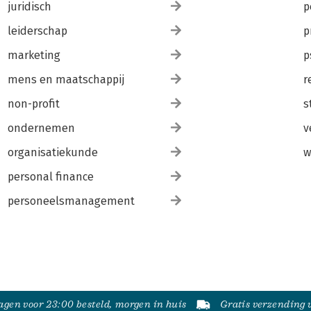
juridisch
p
leiderschap
p
marketing
p
mens en maatschappij
r
non-profit
s
ondernemen
v
organisatiekunde
w
personal finance
personeelsmanagement
gen voor 23:00 besteld, morgen in huis
Gratis verzending