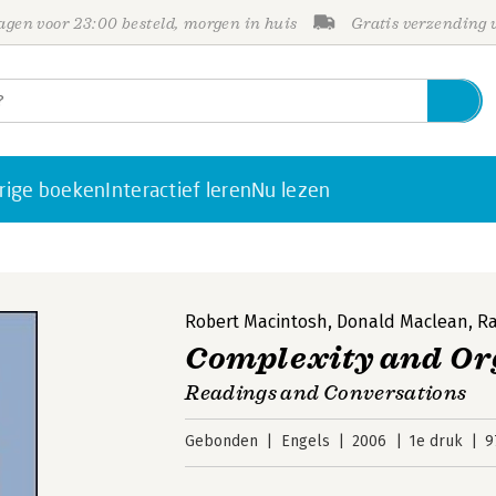
gen voor 23:00 besteld, morgen in huis
Gratis verzending
rige boeken
Interactief leren
Nu lezen
Robert Macintosh
,
Donald Maclean
,
Ra
Complexity and Or
Readings and Conversations
Gebonden
Engels
2006
1e druk
9