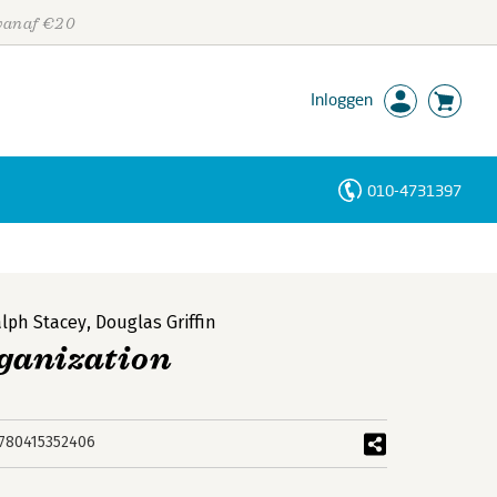
 vanaf €20
Inloggen
010-4731397
Personen
Trefwoorden
lph Stacey
,
Douglas Griffin
ganization
780415352406