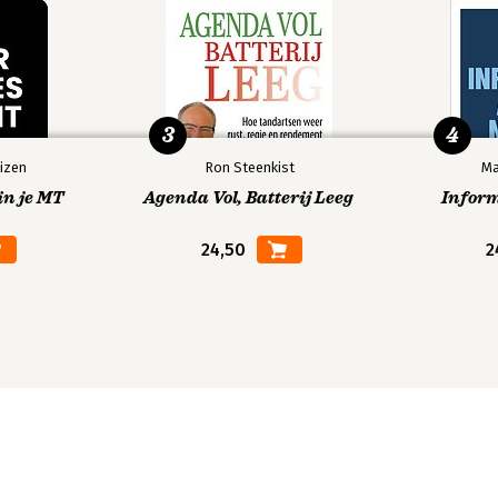
3
4
izen
Ron Steenkist
Ma
in je MT
Agenda Vol, Batterij Leeg
Infor
24,50
2