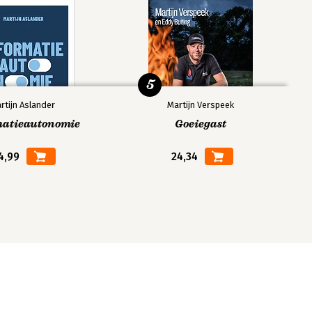
5
rtijn Aslander
Martijn Verspeek
matieautonomie
Goeiegast
4,99
24,34