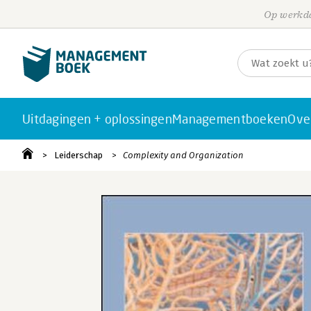
Op werkda
Uitdagingen + oplossingen
Managementboeken
Ove
Leiderschap
Complexity and Organization