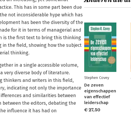
Anderen die di
ctice. This has in some part been due
d the not inconsiderable hype which has
elopment has been the diversity of the
made for it in terms of managerial and
s the first text to bring this thinking
g in the field, showing how the subject
rial thinking.
gether in a single accessible volume,
 very diverse body of literature.
Stephen Covey
thinkers and writers in this field,
De zeven
, indicating not only the importance
eigenschappen
differences and similarities between
van effectief
leiderschap
 between the editors, debating the
€ 27,50
the influence it has had on