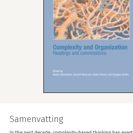
Samenvatting
In the past decade, complexity-based thinking has exer