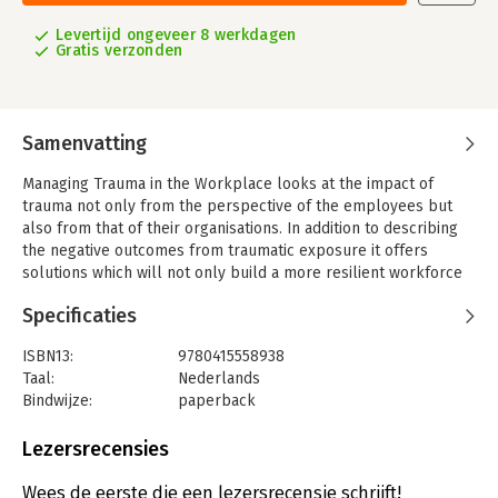
Levertijd ongeveer 8 werkdagen
Gratis verzonden
Samenvatting
Managing Trauma in the Workplace looks at the impact of
trauma not only from the perspective of the employees but
also from that of their organisations. In addition to describing
the negative outcomes from traumatic exposure it offers
solutions which will not only build a more resilient workforce
but also lead to individual and organisational growth and
Specificaties
development.
This book has contributions from international experts working
ISBN13:
9780415558938
in a variety of professions including teaching, the military,
Taal:
Nederlands
social work and human resources. It is split into four parts
Bindwijze:
paperback
which explore:
Aantal pagina's:
352
-the nature of organisational trauma
Uitgever:
Taylor & Francis Books
Lezersrecensies
-traumatized organisation and business continuity
Hoofdrubriek:
Personeelsmanagement
-organisational interventions
Wees de eerste die een lezersrecensie schrijft!