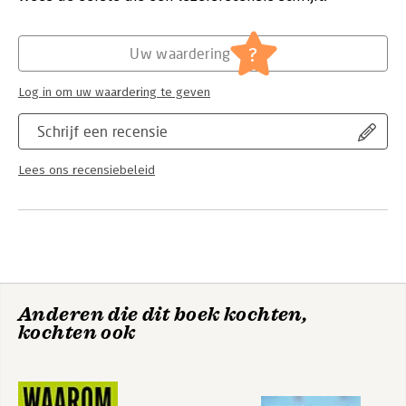
-building resilience and growth.
Managing Trauma in the Workplace is essential reading for
?
Uw waardering
anyone with responsibility to help and support workers
involved in distressing and traumatic incidents as a victim,
Log in om uw waardering te geven
supporter or investigator.
Schrijf een recensie
Lees ons recensiebeleid
Anderen die dit boek kochten,
kochten ook