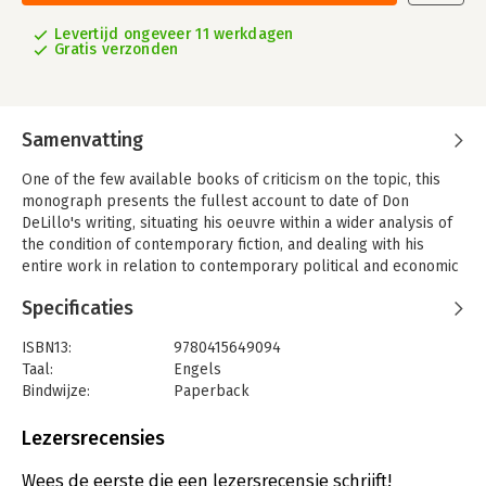
Levertijd ongeveer 11 werkdagen
Gratis verzonden
Samenvatting
One of the few available books of criticism on the topic, this
monograph presents the fullest account to date of Don
DeLillo's writing, situating his oeuvre within a wider analysis of
the condition of contemporary fiction, and dealing with his
entire work in relation to contemporary political and economic
concerns for the fist time.
Specificaties
Providing a lucid and nuanced reading of DeLillo's ambivalent
engagement with American and European culture, as well as
ISBN13:
9780415649094
with modernism and postmodernism, and globalization and
Taal:
Engels
terrorism, this fascinating volume interrogates the critical and
Bindwijze:
Paperback
aesthetic capacities of fiction in what is an age of global
Aantal pagina's:
258
capitalism and US cultural imperialism.
Uitgever:
Taylor & Francis
Lezersrecensies
Druk:
1
Hoofdrubriek:
Woordenboeken en taal
,
Wees de eerste die een lezersrecensie schrijft!