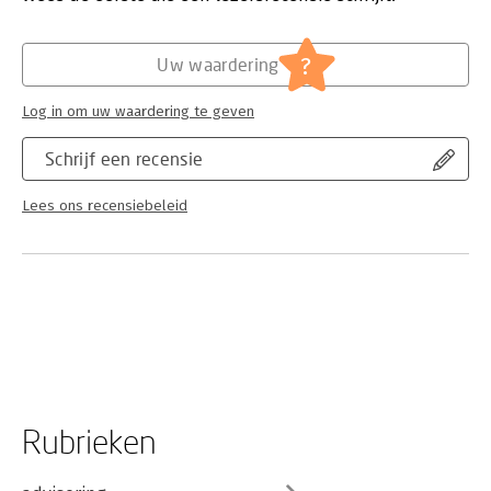
Woordenboeken en taal
Serie:
Routledge Transnational Perspectives on
American Literature
?
Uw waardering
Log in om uw waardering te geven
Schrijf een recensie
Lees ons recensiebeleid
Rubrieken