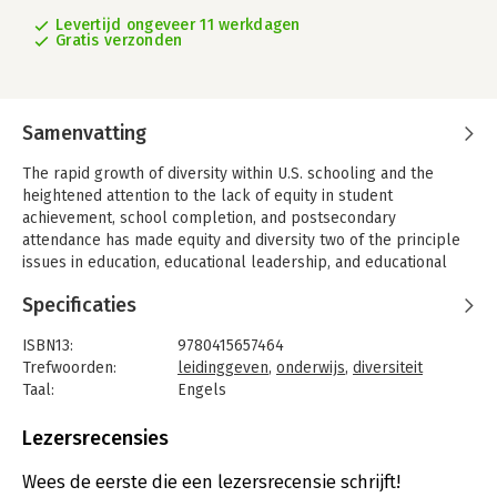
Levertijd ongeveer 11 werkdagen
Gratis verzonden
Samenvatting
The rapid growth of diversity within U.S. schooling and the
heightened attention to the lack of equity in student
achievement, school completion, and postsecondary
attendance has made equity and diversity two of the principle
issues in education, educational leadership, and educational
leadership research.
Specificaties
The 'Handbook of Research on Educational Leadership for
Equity and Diversity' is the first research-based handbook that
ISBN13:
9780415657464
comprehensively addresses the broad diversity in U.S. schools
Trefwoorden:
leidinggeven
,
onderwijs
,
diversiteit
by race, ethnicity, culture, language, gender, disability, sexual
Taal:
Engels
identity, and class. The Handbook both highly values the
Bindwijze:
paperback
critically important strengths and assets that diversity brings
Aantal pagina's:
754
Lezersrecensies
to the United States and its schools, yet at the same time
Uitgever:
Taylor & Francis
candidly critiques the destructive deficit thinking, biases, and
Druk:
1
Wees de eerste die een lezersrecensie schrijft!