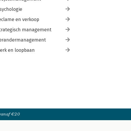
sychologie
eclame en verkoop
trategisch management
erandermanagement
erk en loopbaan
 vanaf €20