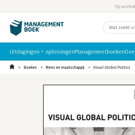
Op werkda
Uitdagingen + oplossingen
Managementboeken
Ove
Boeken
Mens en maatschappij
Visual Global Politics