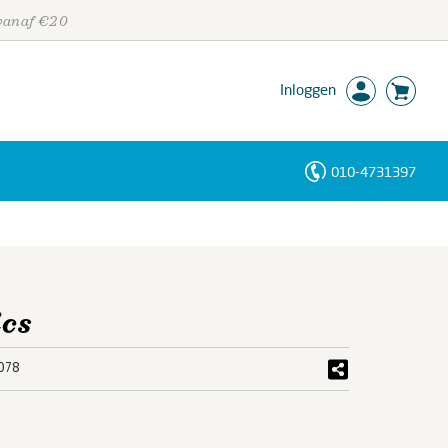
 vanaf €20
Inloggen
010-4731397
Personen
Trefwoorden
ics
078