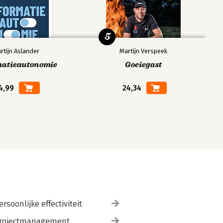
5
rtijn Aslander
Martijn Verspeek
matieautonomie
Goeiegast
4,99
24,34
ersoonlijke effectiviteit
rojectmanagement