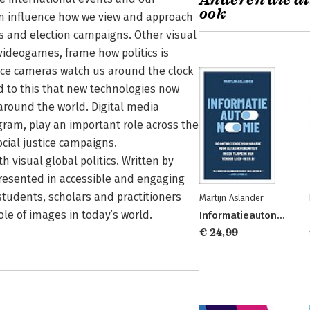
Anderen die di
ook
on influence how we view and approach
s and election campaigns. Other visual
ideogames, frame how politics is
nce cameras watch us around the clock
dd to this that new technologies now
 around the world. Digital media
gram, play an important role across the
ocial justice campaigns.
 visual global politics. Written by
presented in accessible and engaging
students, scholars and practitioners
Martijn Aslander
ole of images in today’s world.
Informatieautonomie
€ 24,99