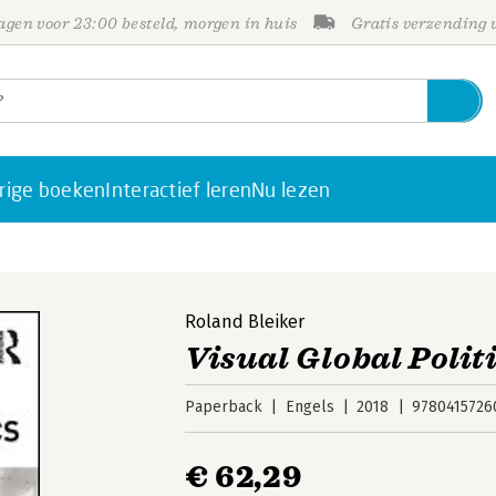
gen voor 23:00 besteld, morgen in huis
Gratis verzending
rige boeken
Interactief leren
Nu lezen
Roland Bleiker
Visual Global Polit
Paperback
Engels
2018
9780415726
€ 62,29