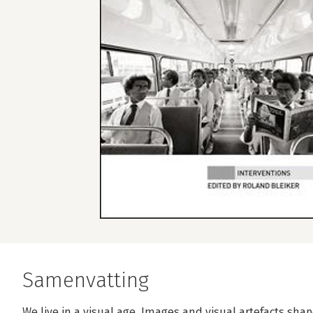
Samenvatting
We live in a visual age. Images and visual artefacts sha