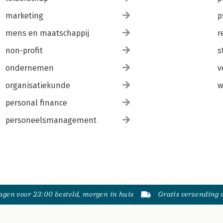
marketing
p
mens en maatschappij
r
non-profit
s
ondernemen
v
organisatiekunde
w
personal finance
personeelsmanagement
gen voor 23:00 besteld, morgen in huis
Gratis verzending