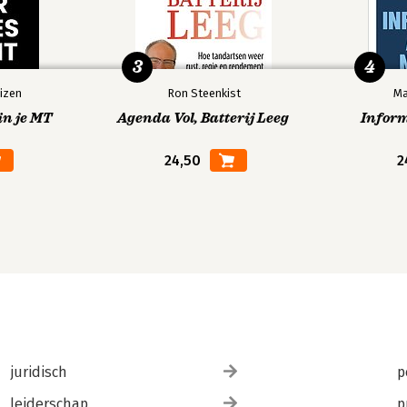
3
4
izen
Ron Steenkist
Ma
in je MT
Agenda Vol, Batterij Leeg
Infor
24,50
2
juridisch
p
leiderschap
p