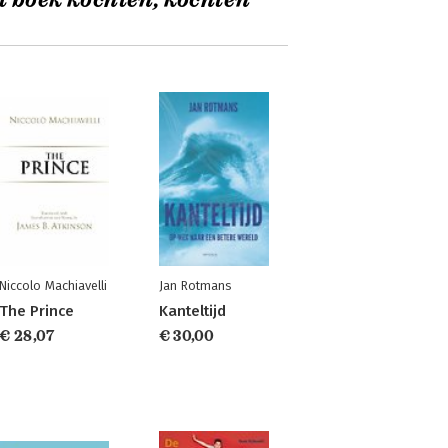
t boek kochten, kochten
Niccolo Machiavelli
Jan Rotmans
The Prince
Kanteltijd
€ 28,07
€ 30,00