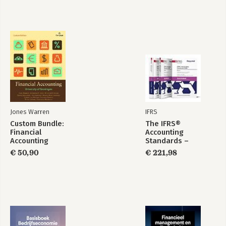
Jones Warren
IFRS
Custom Bundle:
The IFRS®
Financial
Accounting
Accounting
Standards –
Required Annotated
€ 50,90
€ 221,98
1 January 2026