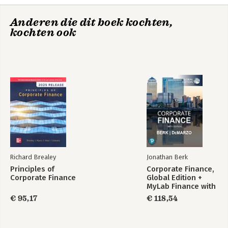
Anderen die dit boek kochten,
kochten ook
Richard Brealey
Jonathan Berk
Principles of
Corporate Finance,
Corporate Finance
Global Edition +
MyLab Finance with
Pearson eText
€ 95,17
€ 118,54
(Package)