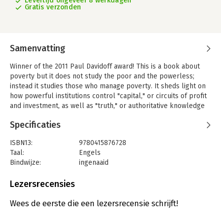
Levertijd ongeveer 8 werkdagen
Gratis verzonden
Samenvatting
Winner of the 2011 Paul Davidoff award! This is a book about
poverty but it does not study the poor and the powerless;
instead it studies those who manage poverty. It sheds light on
how powerful institutions control "capital," or circuits of profit
and investment, as well as "truth," or authoritative knowledge
about poverty. Such dominant practices are challenged by
Specificaties
alternative paradigms of development, and the book details
these as well. Using the case of microfinance, the book
ISBN13:
9780415876728
participates in a set of fierce debates about development -
Taal:
Engels
from the role of markets to the secrets of successful pro-
Bindwijze:
ingenaaid
poor institutions. Based on many years of research in
Aantal pagina's:
272
Washington D.C., Bangladesh, and the Middle East, Poverty
Uitgever:
Routledge
Lezersrecensies
Capital also grows out of the author's undergraduate teaching
Verschijningsdatum:
29-3-2010
to thousands of students on the subject of global poverty and
Wees de eerste die een lezersrecensie schrijft!
inequality.
Hoofdrubriek:
Financieel management