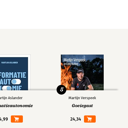
5
rtijn Aslander
Martijn Verspeek
matieautonomie
Goeiegast
4,99
24,34