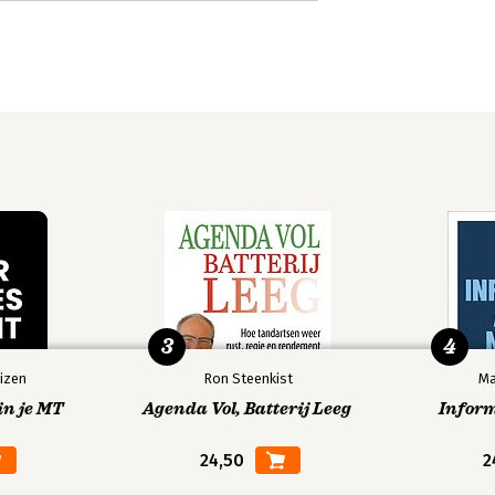
3
4
izen
Ron Steenkist
Ma
in je MT
Agenda Vol, Batterij Leeg
Infor
24,50
2