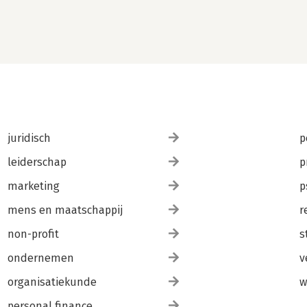
juridisch
p
leiderschap
p
marketing
p
mens en maatschappij
r
non-profit
s
ondernemen
v
organisatiekunde
w
personal finance