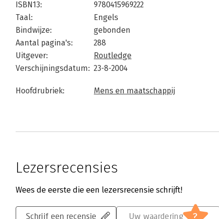
ISBN13:
9780415969222
Taal:
Engels
Bindwijze:
gebonden
Aantal pagina's:
288
Uitgever:
Routledge
Verschijningsdatum:
23-8-2004
Hoofdrubriek:
Mens en maatschappij
Lezersrecensies
Wees de eerste die een lezersrecensie schrijft!
?
Schrijf een recensie
Uw waardering