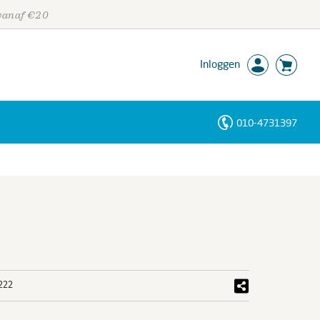
 vanaf €20
Inloggen
010-4731397
Personen
Trefwoorden
222