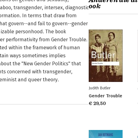
Anderen die di
ook
aboo, transgender, intersex, diagnostic
sformation. In terms that draw from
hat govern--and fail to govern--gender
gnizable personhood. The book
der performativity from Gender Trouble.
tuated within the framework of human
ertain ways sometimes implies
bout the "New Gender Politics" that
ts concerned with transgender,
 feminist and queer theory.
Judith Butler
Gender Trouble
€ 29,50