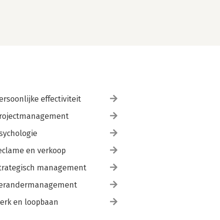
ersoonlijke effectiviteit
rojectmanagement
sychologie
eclame en verkoop
trategisch management
erandermanagement
erk en loopbaan