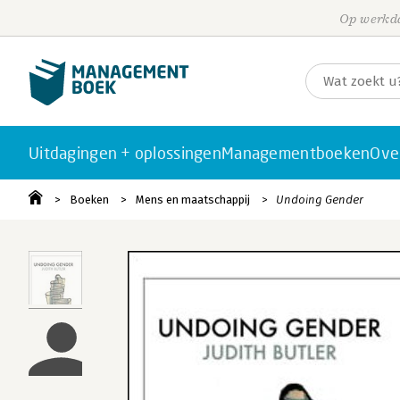
Op werkda
Uitdagingen + oplossingen
Managementboeken
Ove
Boeken
Mens en maatschappij
Undoing Gender