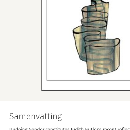
Samenvatting
Undoing Gender constitutes Judith Butler's recent refle