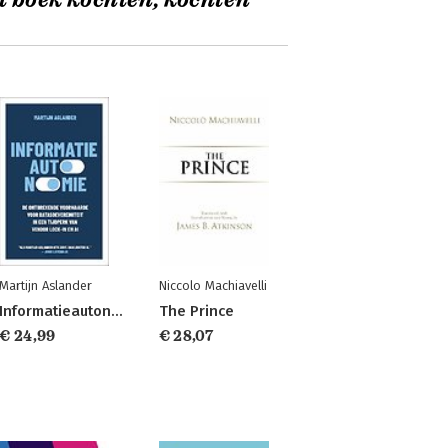
t boek kochten, kochten
Martijn Aslander
Niccolo Machiavelli
Informatieautonomie
The Prince
€ 24,99
€ 28,07