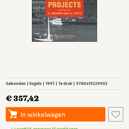
Gebonden
Engels
1997
1e druk
9780419229902
€ 357,42
In winkelwagen