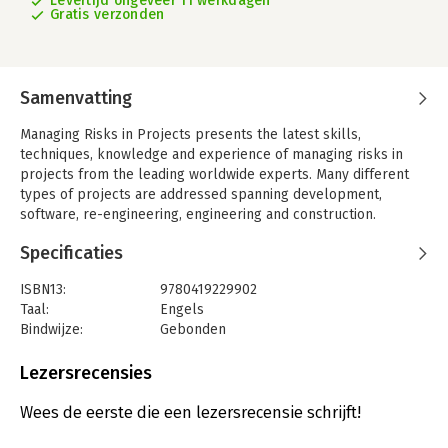
Levertijd ongeveer 11 werkdagen
Gratis verzonden
Samenvatting
Managing Risks in Projects presents the latest skills,
techniques, knowledge and experience of managing risks in
projects from the leading worldwide experts. Many different
types of projects are addressed spanning development,
software, re-engineering, engineering and construction.
Specificaties
ISBN13:
9780419229902
Taal:
Engels
Bindwijze:
Gebonden
Aantal pagina's:
388
Uitgever:
CRC Press
Lezersrecensies
Druk:
1
Wees de eerste die een lezersrecensie schrijft!