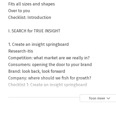
Fits all sizes and shapes
Over to you
Checklist: Introduction
I. SEARCH for TRUE INSIGHT
1. Create an insight springboard
Research-itis
Competition: what market are we really in?
Consumers: opening the door to your brand
Brand: look back, look forward
Company: where should we fish for growth?
Checklist 1: Create an insight springboard
II. THE VISIONING JOURNEY
Toon meer
2. What are you going to fight for?