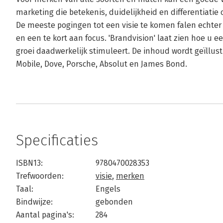
marketing die betekenis, duidelijkheid en differentiatie
De meeste pogingen tot een visie te komen falen echter 
en een te kort aan focus. 'Brandvision' laat zien hoe u e
groei daadwerkelijk stimuleert. De inhoud wordt geïllus
Mobile, Dove, Porsche, Absolut en James Bond.
Specificaties
ISBN13:
9780470028353
Trefwoorden:
visie
,
merken
Taal:
Engels
Bindwijze:
gebonden
Aantal pagina's:
284