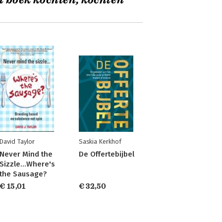
t boek kochten, kochten
David Taylor
Saskia Kerkhof
Never Mind the
De Offertebijbel
Sizzle...Where's
the Sausage?
€ 15,01
€ 32,50