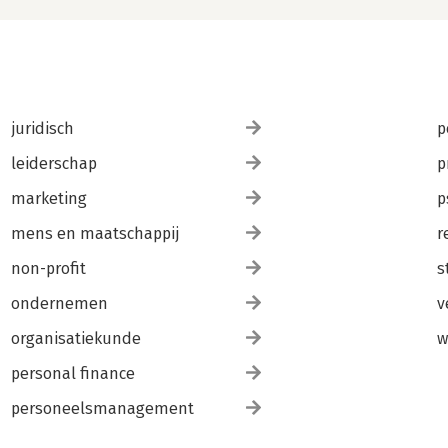
juridisch
p
leiderschap
p
marketing
p
mens en maatschappij
r
non-profit
s
ondernemen
v
organisatiekunde
w
personal finance
personeelsmanagement