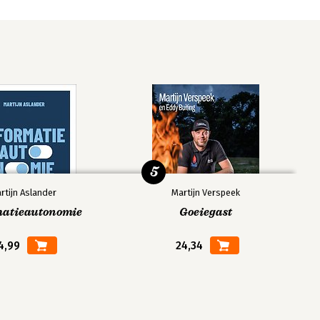
5
rtijn Aslander
Martijn Verspeek
matieautonomie
Goeiegast
4,99
24,34