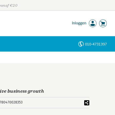
 vanaf €20
Inloggen
010-4731397
Personen
Trefwoorden
ive business growth
780470028353