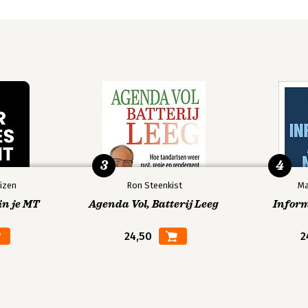
3
4
izen
Ron Steenkist
Ma
in je MT
Agenda Vol, Batterij Leeg
Infor
24,50
2