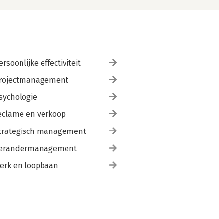
ersoonlijke effectiviteit
rojectmanagement
sychologie
eclame en verkoop
trategisch management
erandermanagement
erk en loopbaan