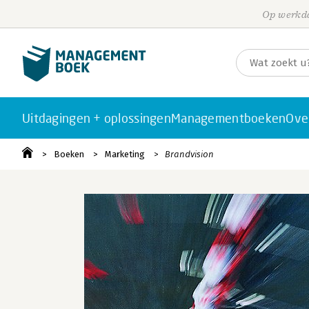
Op werkda
Uitdagingen + oplossingen
Managementboeken
Ove
Boeken
Marketing
Brandvision