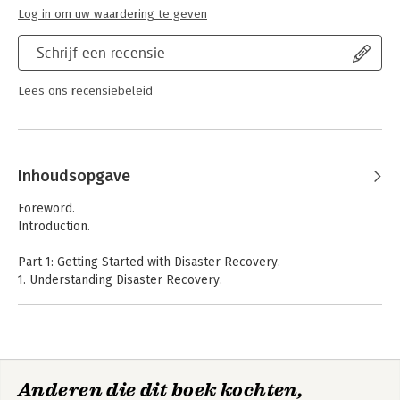
Log in om uw waardering te geven
Schrijf een recensie
Lees ons recensiebeleid
Inhoudsopgave
Foreword.
Introduction.
Part 1: Getting Started with Disaster Recovery.
1. Understanding Disaster Recovery.
2. Bootstrapping the DR Plan Effort.
3. Developing and Using a Business Impact Analysis.
Part 2: Building Technology Recovery Plans.
4. Mapping Business Functions to Infrastructure.
Anderen die dit boek kochten,
5. Planning User Recovery.