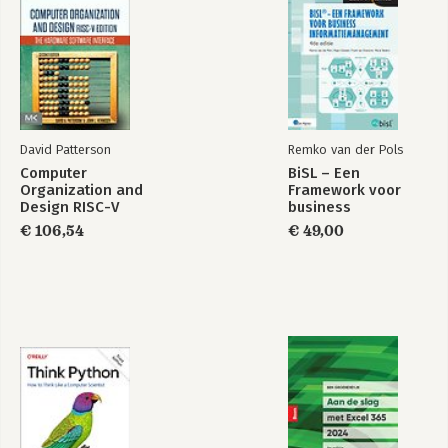
David Patterson
Remko van der Pols
Computer
BiSL – Een
Organization and
Framework voor
Design RISC-V
business
Edition
informatiemanagement
€ 106,54
€ 49,00