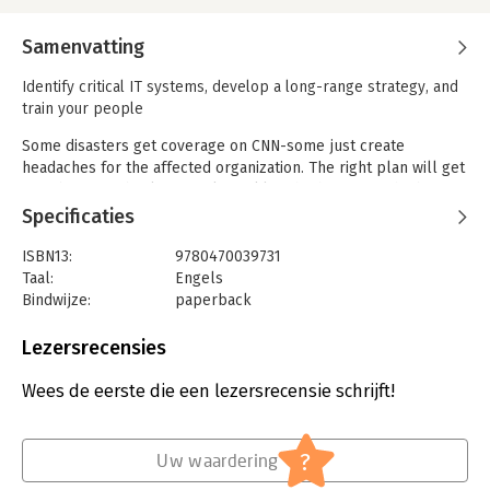
Samenvatting
Identify critical IT systems, develop a long-range strategy, and
train your people
Some disasters get coverage on CNN-some just create
headaches for the affected organization. The right plan will get
your business back on track quickly, whether you're hit by a
tornado or a disgruntled employee with super hacking powers.
Specificaties
Here's how to assess the situation, develop both short-term
and long-term plans, and keep them updated.
ISBN13:
9780470039731
Taal:
Engels
Discover how to:
Bindwijze:
paperback
- Select your disaster recovery team
Aantal pagina's:
360
- Conduct a business impact analysis
Uitgever:
Wiley Computing
Lezersrecensies
- Determine risks
Druk:
1
- Get management support
Hoofdrubriek:
IT-management / ICT
Wees de eerste die een lezersrecensie schrijft!
- Create appropriate plan documents
Serie:
Dummies (Engelstalig)
- Test your plan
?
Uw waardering