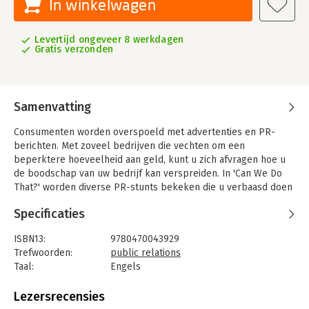
In winkelwagen
Levertijd ongeveer 8 werkdagen
Gratis verzonden
Samenvatting
Consumenten worden overspoeld met advertenties en PR-
berichten. Met zoveel bedrijven die vechten om een
beperktere hoeveelheid aan geld, kunt u zich afvragen hoe u
de boodschap van uw bedrijf kan verspreiden. In 'Can We Do
That?' worden diverse PR-stunts bekeken die u verbaasd doen
staan en u inspireren anders te denken en nieuwe, creatieve
Specificaties
manieren te vinden om uw bedrijf niet onopgemerkt te laten.
PR goeroe Peter Shankman beschrijft een aantal van de meest
ISBN13:
9780470043929
bizarre, buitensporige en soms rare PR-stunts aller tijden. 'Can
Trefwoorden:
public relations
We Do That?' laat zien hoe u zelf een effectieve PR-campagne
Taal:
Engels
kan ontwikkelen.
Bindwijze:
paperback
Aantal pagina's:
212
Lezersrecensies
Uitgever:
John Wiley & Sons