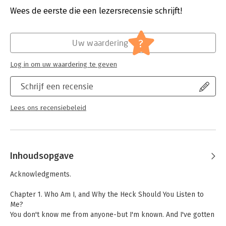
Druk:
1
Wees de eerste die een lezersrecensie schrijft!
Hoofdrubriek:
Marketing
?
Uw waardering
Log in om uw waardering te geven
Schrijf een recensie
Lees ons recensiebeleid
Inhoudsopgave
Acknowledgments.
Chapter 1. Who Am I, and Why the Heck Should You Listen to
Me?
You don't know me from anyone-but I'm known. And I've gotten
my clients known. Who am I? Why should you listen to me?