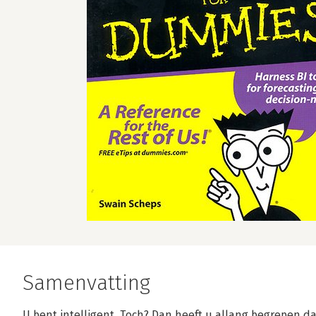
Samenvatting
U bent intelligent. Toch? Dan heeft u allang begrepen da