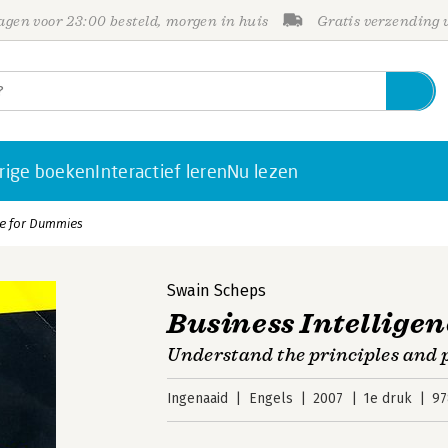
gen voor 23:00 besteld, morgen in huis
Gratis verzending
rige boeken
Interactief leren
Nu lezen
ce for Dummies
Swain Scheps
Business Intellige
Understand the principles and p
Ingenaaid
Engels
2007
1e druk
97