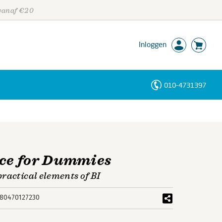
 vanaf €20
Inloggen
010-4731397
Personen
Trefwoorden
nce for Dummies
ractical elements of BI
80470127230