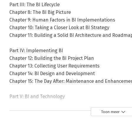
Part III: The BI Lifecycle
Chapter 8: The BI Big Picture
Chapter 9: Human Factors in BI Implementations
Chapter 10: Taking a Closer Look at BI Strategy
Chapter 11: Building a Solid BI Architecture and Roadma
Part IV: Implementing BI
Chapter 12: Building the BI Project Plan
Chapter 13: Collecting User Requirements
Chapter 14: BI Design and Development
Chapter 15: The Day After: Maintenance and Enhanceme
Part V: BI and Technology
Chapter 16: BI Target Databases: Data Warehouses, Mart
Chapter 17: BI Products and Vendors
Toon meer
Part VI: The Part of Tens