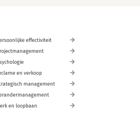
ersoonlijke effectiviteit
rojectmanagement
sychologie
eclame en verkoop
trategisch management
erandermanagement
erk en loopbaan