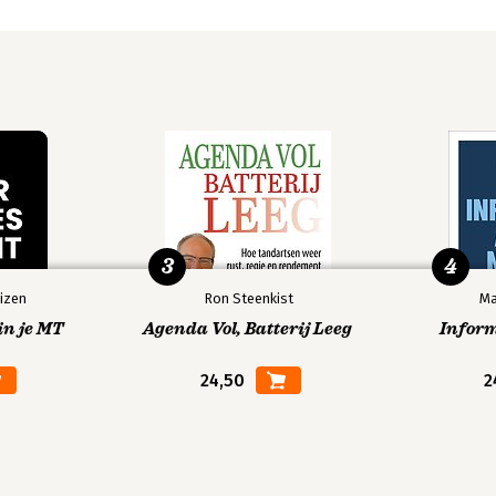
s
k
3
4
izen
Ron Steenkist
Ma
in je MT
Agenda Vol, Batterij Leeg
Infor
24,50
2