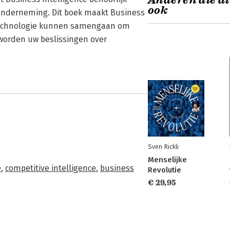
Anderen die di
ook
 onderneming. Dit boek maakt Business
en technologie kunnen samengaan om
 worden uw beslissingen over
Sven Rickli
Menselijke
e
,
competitive intelligence
,
business
Revolutie
€ 29,95