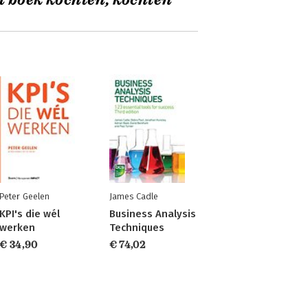
t boek kochten, kochten
Peter Geelen
James Cadle
KPI's die wél
Business Analysis
werken
Techniques
€ 34,90
€ 74,02