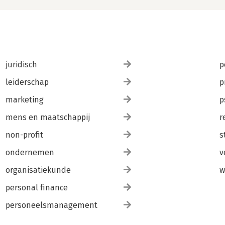
juridisch
p
leiderschap
p
marketing
p
mens en maatschappij
r
non-profit
s
ondernemen
v
organisatiekunde
w
personal finance
personeelsmanagement