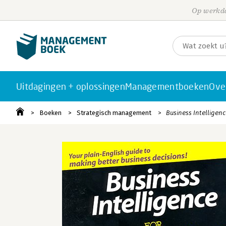
Op werkda
Uitdagingen + oplossingen
Managementboeken
Ove
Boeken
Strategisch management
Business Intelligen