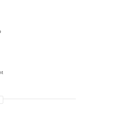
p
nt
s, and Stores