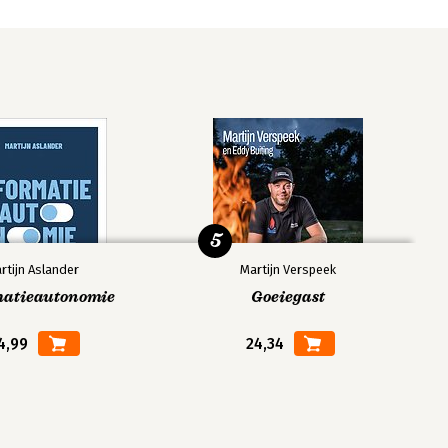
5
rtijn Aslander
Martijn Verspeek
matieautonomie
Goeiegast
4,99
24,34