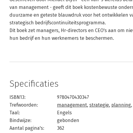
van management - geeft dit boek kostenbewuste onder
duurzame en geteste blauwdruk voor het ontwikkelen v
strategisch bedrijfscontinuïteitsprogramma.
Dit boek zet managers, Hr-directors en CEO's aan om ni
hun bedrijf en hun werknemers te beschermen.
Specificaties
ISBN13:
9780470430347
Trefwoorden:
management
,
strategie
,
planning
Taal:
Engels
Bindwijze:
gebonden
Aantal pagina's:
362