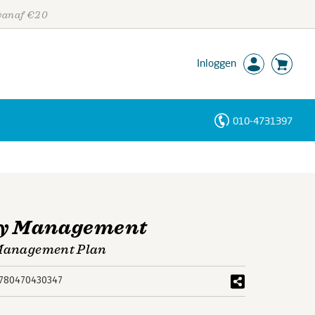
 vanaf €20
Inloggen
010-4731397
Personen
Trefwoorden
ty Management
t Management Plan
780470430347