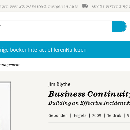
gen voor 23:00 besteld, morgen in huis
Gratis verzending
rige boeken
Interactief leren
Nu lezen
 Management
Jim Blythe
Business Continui
Building an Effective Inciden
Gebonden
Engels
2009
1e druk
9