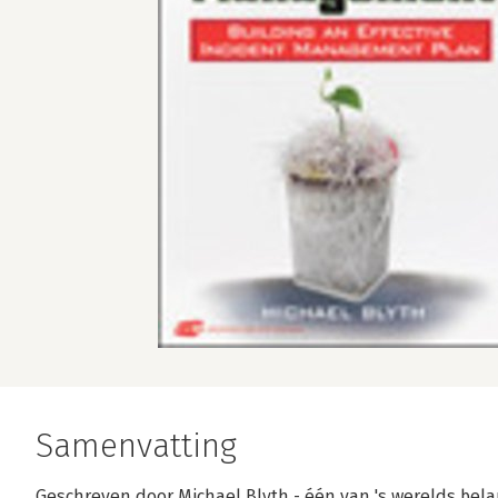
Samenvatting
Geschreven door Michael Blyth - één van 's werelds bela