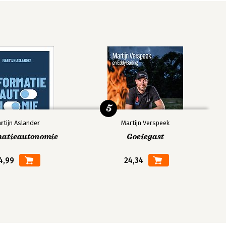
5
rtijn Aslander
Martijn Verspeek
matieautonomie
Goeiegast
4,99
24,34