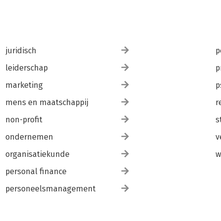
juridisch
p
leiderschap
p
marketing
p
mens en maatschappij
r
non-profit
s
ondernemen
v
organisatiekunde
w
personal finance
personeelsmanagement