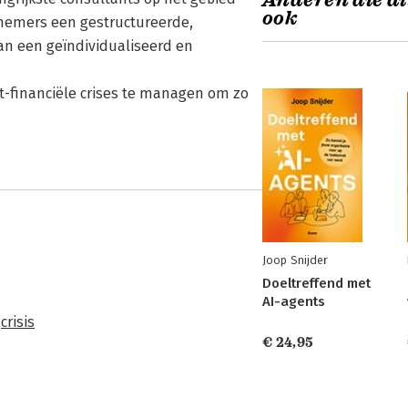
Anderen die di
ook
nemers een gestructureerde,
an een geïndividualiseerd en
et-financiële crises te managen om zo
Joop Snijder
Doeltreffend met
AI-agents
,
crisis
€ 24,95