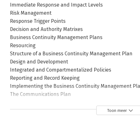
Immediate Response and Impact Levels
Risk Management
Response Trigger Points
Decision and Authority Matrixes
Business Continuity Management Plans
Resourcing
Structure of a Business Continuity Management Plan
Design and Development
Integrated and Compartmentalized Policies
Reporting and Record Keeping
Implementing the Business Continuity Management Pl
The Communications Plan
Organizational Interface Plans
Medical Response and Repatriation Plan
Toon meer
Public Relations Plan
Resource and Procurement Management Plans
Project Initiation Plans