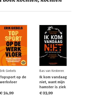
t boek kochten, kochten
Erik Giebels
Bas van Kesteren
Topsport op de
Ik kom vandaag
werkvloer
niet, want mijn
hamster is ziek
€ 24,99
€ 32,99