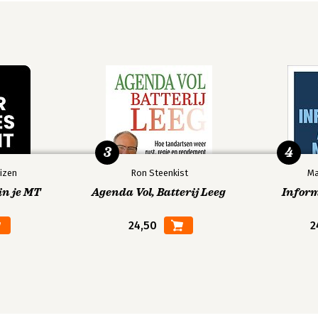
3
4
izen
Ron Steenkist
Ma
in je MT
Agenda Vol, Batterij Leeg
Infor
24,50
2