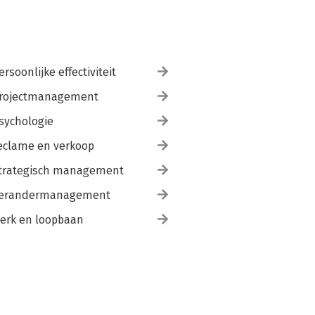
ersoonlijke effectiviteit
rojectmanagement
sychologie
eclame en verkoop
trategisch management
erandermanagement
erk en loopbaan