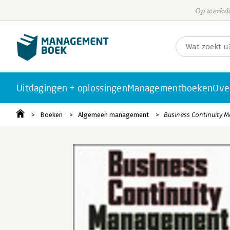
Op werkda
Uitdagingen + oplossingen
Managementboeken
Ove
Boeken
Algemeen management
Business Continuity