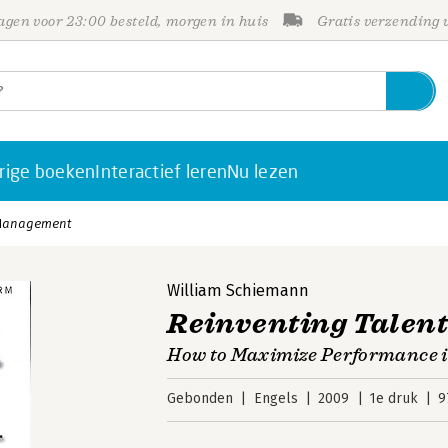
gen voor 23:00 besteld, morgen in huis
Gratis verzending
rige boeken
Interactief leren
Nu lezen
 Management
William Schiemann
Reinventing Talen
How to Maximize Performance i
Gebonden
Engels
2009
1e druk
9