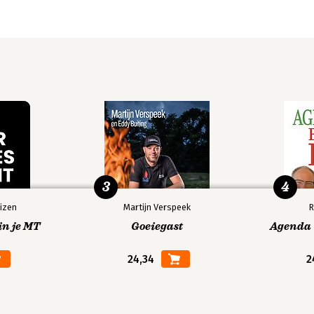
3
4
izen
Martijn Verspeek
R
in je MT
Goeiegast
Agenda V
24,34
2