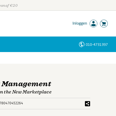
 vanaf €20
Inloggen
010-4731397
Personen
Trefwoorden
t Management
n the New Marketplace
780470452264