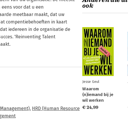
Anderen die di
ook
h eens voor dat u een
aarde meetbaar maakt, dat uw
at compentiebehoeften in kaart
at iedereen in de organisatie de
ucces. 'Reinventing Talent
aakt.
Jesse Geul
Waarom
(n)iemand bij je
wil werken
€ 24,99
 Management)
,
HRD (Human Resource
agement