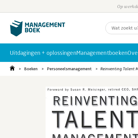
Op werkda
Uitdagingen + oplossingen
Managementboeken
Ove
Boeken
Personeelsmanagement
Reinventing Talent