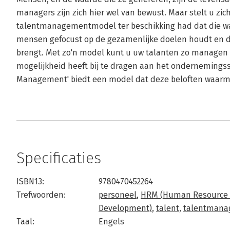
managers zijn zich hier wel van bewust. Maar stelt u zic
talentmanagementmodel ter beschikking had dat die w
mensen gefocust op de gezamenlijke doelen houdt en d
brengt. Met zo'n model kunt u uw talanten zo managen d
mogelijkheid heeft bij te dragen aan het ondernemingss
Management' biedt een model dat deze beloften waarm
Specificaties
ISBN13:
9780470452264
Trefwoorden:
personeel
,
HRM (Human Resource
Development)
,
talent
,
talentman
Taal:
Engels