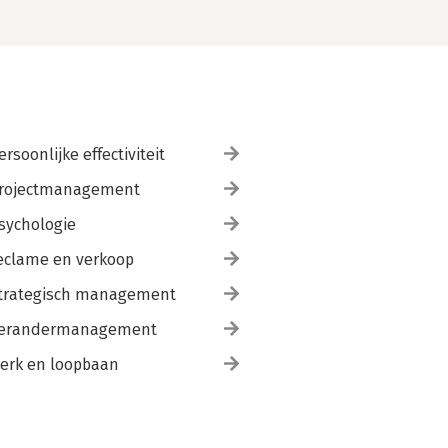
ersoonlijke effectiviteit
rojectmanagement
sychologie
eclame en verkoop
trategisch management
erandermanagement
erk en loopbaan