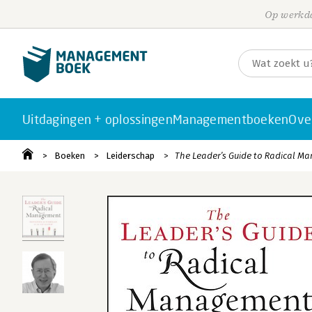
Op werkda
Uitdagingen + oplossingen
Managementboeken
Ove
Boeken
Leiderschap
The Leader′s Guide to Radical 