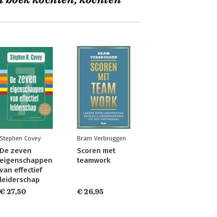
t boek kochten, kochten
Stephen Covey
Bram Verbruggen
De zeven
Scoren met
eigenschappen
teamwork
van effectief
leiderschap
€ 27,50
€ 26,95