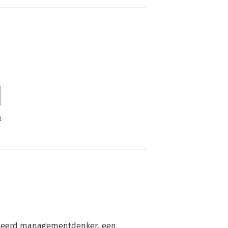
n
meerd managementdenker, een 