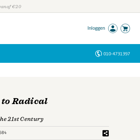
 vanaf €20
Inloggen
010-4731397
Personen
Trefwoorden
 to Radical
the 21st Century
684