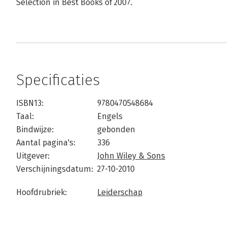
Selection in Best Books of 2007.
Specificaties
ISBN13:
9780470548684
Taal:
Engels
Bindwijze:
gebonden
Aantal pagina's:
336
Uitgever:
John Wiley & Sons
Verschijningsdatum:
27-10-2010
Hoofdrubriek:
Leiderschap