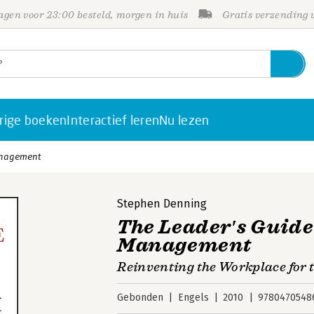
gen voor 23:00 besteld, morgen in huis
Gratis verzending
rige boeken
Interactief leren
Nu lezen
Management
Stephen Denning
The Leader′s Guide
Management
Reinventing the Workplace for 
Gebonden
Engels
2010
9780470548