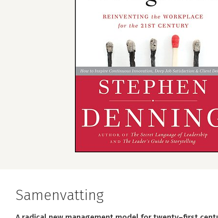
Samenvatting
A radical new management model for twenty–first cent