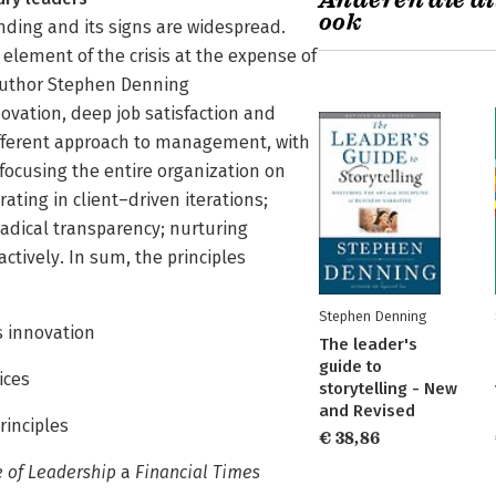
Anderen die di
ook
tanding and its signs are widespread.
lement of the crisis at the expense of
 author Stephen Denning
ovation, deep job satisfaction and
ifferent approach to management, with
 focusing the entire organization on
ating in client–driven iterations;
 radical transparency; nurturing
ively. In sum, the principles
Stephen Denning
s innovation
The leader's
guide to
ices
storytelling - New
and Revised
rinciples
€ 38,86
 of Leadership
a
Financial Times