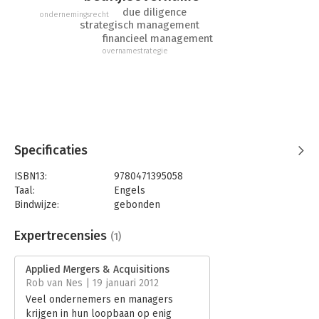
gebied en is een naslagwerk van onschatbare waarde dat de
due diligence
lezer onderwijst in de kunst en de wetenschap van het
ondernemingsrecht
strategisch management
waarderen van fusies en overnames, de
financieel management
onderhandelingstechnieken en prijsonderhandelingen, tevens
overnamestrategie
verschaft het een opzet voor het beschouwen van een trade-
off in een poging de waarde van een fusie en overname-deal
op te waarderen.
Specificaties
ISBN13:
9780471395058
Taal:
Engels
Bindwijze:
gebonden
Aantal pagina's:
1056
Uitgever:
John Wiley & Sons
Expertrecensies
(1)
Druk:
1
Hoofdrubriek:
Financieel management
Applied Mergers & Acquisitions
Rob van Nes | 19 januari 2012
Veel ondernemers en managers
krijgen in hun loopbaan op enig