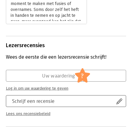
moment te maken met fusies of
overnames. Soms door zelf het heft
in handen te nemen en op jacht te
gaan, maar evengoed kan het zijn dat
zij - al dan niet ongewild - het doelwit
zijn van M&A-activiteit van anderen. In
welke vorm de betrokkenheid ook is
Lezersrecensies
of zal zijn, het is dan zeer aan te
bevelen om enigszins verdiept te zijn
Wees de eerste die een lezersrecensie schrijft!
in de theorieën, het metier en de
praktijk van fusies en overnames.
'Applied Mergers & Acquisitions' van
Robert Bruner staat wereldwijd
?
Uw waardering
bekend als een toonaangevend
handboek en is dan ook een
Log in om uw waardering te geven
uitstekend startpunt.
Lees verder
Schrijf een recensie
Lees ons recensiebeleid