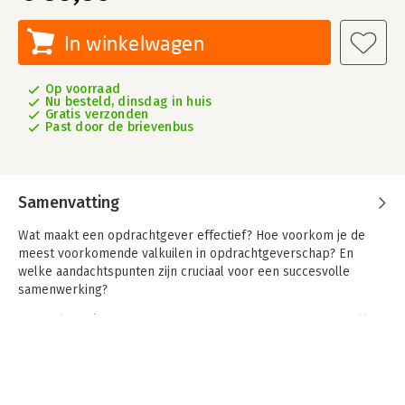
In winkelwagen
Op voorraad
Nu besteld, dinsdag in huis
Gratis verzonden
Past door de brievenbus
Samenvatting
Wat maakt een opdrachtgever effectief? Hoe voorkom je de
meest voorkomende valkuilen in opdrachtgeverschap? En
welke aandachtspunten zijn cruciaal voor een succesvolle
samenwerking?
Dit boek is dé gids voor opdrachtgevers die echt impact willen
hebben. In drie overzichtelijke delen krijg je praktische
inzichten, handvatten en direct toepasbare technieken om jouw
rol als opdrachtgever optimaal te vervullen.