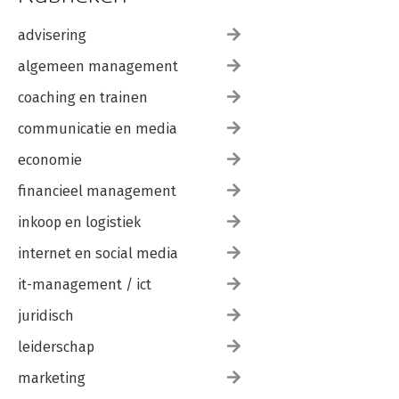
A. Peter Slager (CZ)
B. Marleen Hermans (TU Delft)
advisering
algemeen management
C. Arno van Dongen (Belastingdienst)
coaching en trainen
D. Nizanne Kruithof (Ministerie OCW)
E. Pieter van Noord (Koninklijke Marine)
communicatie en media
F. Milla van Kempen (AWVN)
G. Michiel Koster (Gemeente Alkmaar)
economie
H. Brigitte Arts (Univé)
financieel management
I. Jan Melsen (Belastingdienst)
inkoop en logistiek
Nawoord
Dankwoord
internet en social media
Begrippen
Over de auteurs
it-management / ict
juridisch
leiderschap
marketing