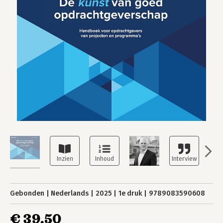
Gebonden
Nederlands
2025
1e druk
9789083590608
€ 39,50