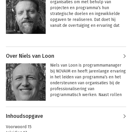
organisaties om met behulp van 
projecten en programma’s hun 
strategische doelen en ingewikkelde 
opgaven te realiseren. Dat doet hij 
vanuit de overtuiging en ervaring dat 
deze manieren van werken daarbij 
enorm behulpzaam kunnen zijn; niet 
Andere boeken door Björn Prevaas
alleen binnen organisaties, maar ook 
tussen organisaties. Björn coacht, 
faciliteert, begeleidt werksessies en 
Over Niels van Loon
bouwsessies, en verzorgt opleidingen 
Niels van Loon is programmamanager 
en inspiratiebijeenkomsten. Daarbij 
bij NOVAIM en heeft jarenlange ervaring 
werkt hij het liefst dicht op de praktijk.

in het leiden van programma’s en het 
ondersteunen van organisaties bij de 
Björns thuisbasis is Good Work 
professionalisering van 
Company, het bureau waarvan hij samen 
programmatisch werken. Naast rollen 
met Manon Ruijters oprichter en 
als programmamanager heeft Niels 
eigenaar is. Hiervoor was hij onder meer 
rollen als opdrachtgever en 
elf jaar adviseur en partner bij Twynstra 
Andere boeken door Niels van Loon
toezichthouder. 

Gudde. Omdat hij het vak een warm hart 
Inhoudsopgave
Ons Ontwikkelen
Werken aan
toedraagt, onderneemt hij allerlei 
Ontward -
Programma’s
Niels schreef eerder 
Essentie van 
initiatieven om het verder te 
Voorwoord 15
Dialoogkaarten
programmamanagers voor 
ontwikkelen. Denk onder meer aan het 