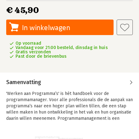
€ 45,90
In winkelwagen
Op voorraad
Vandaag voor 21:00 besteld, dinsdag in huis
Gratis verzonden
Past door de brievenbus
Samenvatting
'Werken aan Programma’s' is hét handboek voor de
programmamanager. Voor alle professionals die de aanpak van
programma’s naar een hoger plan willen tillen, die een stap
willen maken in hun ontwikkeling in het vak en hun organisatie
daarin willen meenemen. Programmamanagement is een
bijzondere manier van samenwerken en veranderen die goed
past bij een tijd van ingewikkelde en grote opgaven. Denk aan
de energietransitie, het verhogen van de leefbaarheid in wijken
programmasturing
batenmanagement