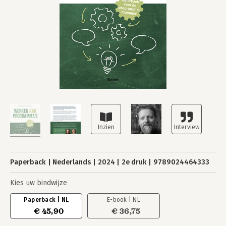
Paperback
Nederlands
2024
2e druk
9789024464333
Kies uw bindwijze
Paperback | NL
E-book | NL
€ 45,90
€ 36,75