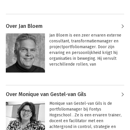
Over Jan Bloem
Jan Bloem is een zeer ervaren externe 
consultant, transformatiemanager en 
projectportfoliomanager. Door zijn 
ervaring en persoonlijkheid krijgt hij 
organisaties in beweging. Hij vervult 
verschillende rollen, van 
projectmanager en programmamanager 
tot (interim-)projectportfoliomanager 
Andere boeken door Jan Bloem
en van consultant tot trainer en coach. 
Jan's meest recente opdrachten zijn het 
opzetten, ontwerpen, implementeren, 
Over Monique van Gestel-van Gils
verbeteren en coachen van 
Monique van Gestel-van Gils is de 
projectportfoliomanagement in 
portfoliomanager bij Fontys 
verschillende organisaties, in 
Hogeschool . Ze is een ervaren trainer, 
conventionele projectomgevingen én 
docent en facilitator met een 
in agile omgevingen met 
achtergrond in control, strategie en 
zelforganiserende teams. Hij faciliteert 