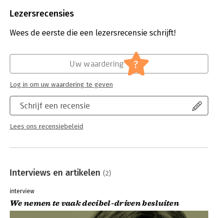
Beveiliging:
watermerk
Bestandsformaat:
epub
Lezersrecensies
Aantal pagina's:
224
Uitgever:
Boom
Wees de eerste die een lezersrecensie schrijft!
Druk:
1
Verschijningsdatum:
27-3-2025
?
Uw waardering
Hoofdrubriek:
Algemeen management
Log in om uw waardering te geven
Schrijf een recensie
Lees ons recensiebeleid
Interviews en artikelen
(2)
interview
We nemen te vaak decibel-driven besluiten