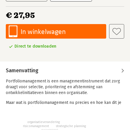
€ 27,95
In winkelwagen
Direct te downloaden
Samenvatting
Portfoliomanagement is een managementinstrument dat zorg
draagt voor selectie, prioritering en afstemming van
ontwikkelinitiatieven binnen een organisatie.
Maar wat is portfoliomanagement nu precies en hoe kan dit je
organisatie helpen haar strategische doelen te bereiken? Hoe
begin je eraan en hoe krijg je de mensen mee? In dit boek
bieden de auteurs antwoorden op al deze vragen. Ze geven
organisatieverandering
inzicht in de organisatorische en veranderkundige kant van
strategische planning
risicomanagement
management