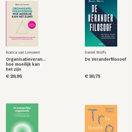
Cultuurdingetje hè
Cultuurdingetje hè
Bekijk alle boeken
Bianca van Leeuwen
Daniël Wolfs
Organisatieverandering,
De Veranderfilosoof
hoe moeilijk kan
het zijn
€ 29,95
€ 30,75