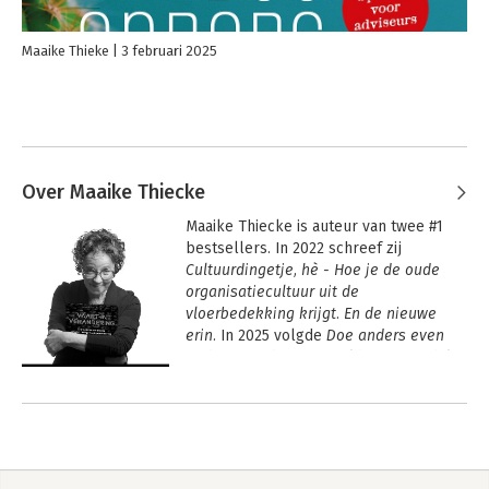
Maaike Thieke
3 februari 2025
Over Maaike Thiecke
Maaike Thiecke is auteur van twee #1 
bestsellers. In 2022 schreef zij 
Cultuurdingetje, hè - Hoe je de oude 
organisatiecultuur uit de 
vloerbedekking krijgt. En de nieuwe 
erin. 
In 2025 volgde 
Doe anders even 
anders. Maak een wereld van verschil 
met tegennatuurlijk advies over 
Andere boeken door Maaike
cultuurverandering. 
Thiecke
In 2026 schreef zij Vaart in verandering. 
5 knoppen om onnodig gelazer in 
verandering te voorkomen.
