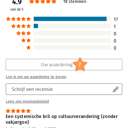
4.9
Lees verder
18 stemmen
van de 5
17
1
0
0
0
?
Uw waardering
Log in om uw waardering te geven
Schrijf een recensie
Lees ons recensiebeleid
Een systemische bril op cultuurverandering (zonder
vakjargon)