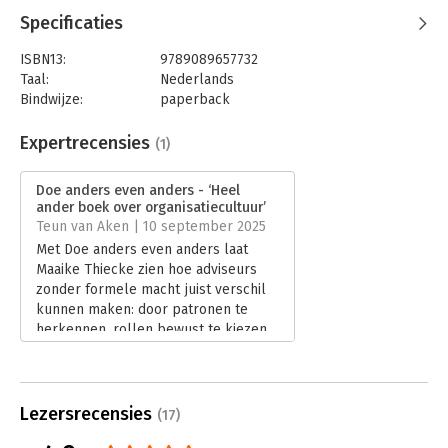
Specificaties
ISBN13:
9789089657732
Taal:
Nederlands
Bindwijze:
paperback
Aantal pagina's:
240
Uitgever:
Van Duuren Management
Expertrecensies
(1)
Druk:
1
Verschijningsdatum:
10-2-2025
Doe anders even anders - ‘Heel
ander boek over organisatiecultuur’
Hoofdrubriek:
Advisering
,
Verandermanagement
Teun van Aken | 10 september 2025
Met Doe anders even anders laat
Maaike Thiecke zien hoe adviseurs
zonder formele macht juist verschil
kunnen maken: door patronen te
herkennen, rollen bewust te kiezen
en dichter bij de organisatiecultuur te
staan dan gebruikelijk. In zijn
recensie bespreekt Teun van Aken
de verrassende inzichten en
Lezersrecensies
(17)
praktische scherpte van dit boek.