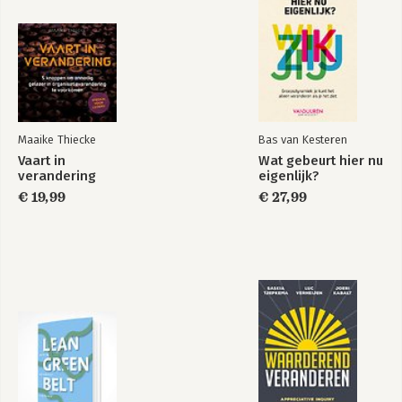
Cultuurdingetje hè
Doe anders even
anders
Bekijk alle boeken
Maaike Thiecke
Bas van Kesteren
Vaart in
Wat gebeurt hier nu
verandering
eigenlijk?
€ 19,99
€ 27,99