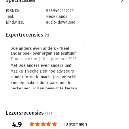
Specificaties
ISBN13:
9789462557475
Taal:
Nederlands
Bindwijze:
audio-download
Beveiliging:
none
Bestandsformaat:
mp3
Expertrecensies
(1)
Uitgever:
Bookora
Hoofdrubriek:
Verandermanagement
Doe anders even anders - ‘Heel
ander boek over organisatiecultuur’
Teun van Aken | 10 september 2025
Met Doe anders even anders laat
Maaike Thiecke zien hoe adviseurs
zonder formele macht juist verschil
kunnen maken: door patronen te
herkennen, rollen bewust te kiezen
en dichter bij de organisatiecultuur te
staan dan gebruikelijk. In zijn
recensie bespreekt Teun van Aken
de verrassende inzichten en
Lezersrecensies
(17)
praktische scherpte van dit boek.
4.9
Lees verder
18 stemmen