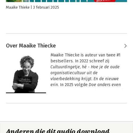
Maaike Thieke
3 februari 2025
Over Maaike Thiecke
Maaike Thiecke is auteur van twee #1 
bestsellers. In 2022 schreef zij 
Cultuurdingetje, hè - Hoe je de oude 
organisatiecultuur uit de 
vloerbedekking krijgt. En de nieuwe 
erin. 
In 2025 volgde 
Doe anders even 
anders. Maak een wereld van verschil 
met tegennatuurlijk advies over 
Andere boeken door Maaike
cultuurverandering. 
Thiecke
In 2026 schreef zij Vaart in verandering. 
5 knoppen om onnodig gelazer in 
verandering te voorkomen.

Anderen die dit audio download