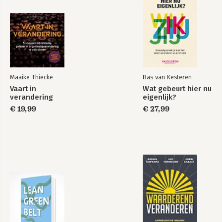
Cultuurdingetje hè
Doe anders even
anders
Bekijk alle boeken
Maaike Thiecke
Bas van Kesteren
Vaart in
Wat gebeurt hier nu
verandering
eigenlijk?
€ 19,99
€ 27,99