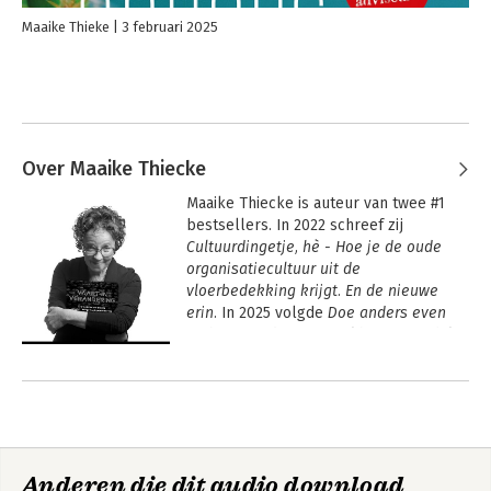
Maaike Thieke
3 februari 2025
Over Maaike Thiecke
Maaike Thiecke is auteur van twee #1 
bestsellers. In 2022 schreef zij 
Cultuurdingetje, hè - Hoe je de oude 
organisatiecultuur uit de 
vloerbedekking krijgt. En de nieuwe 
erin. 
In 2025 volgde 
Doe anders even 
anders. Maak een wereld van verschil 
met tegennatuurlijk advies over 
Andere boeken door Maaike
cultuurverandering. 
Thiecke
In 2026 schreef zij Vaart in verandering. 
5 knoppen om onnodig gelazer in 
verandering te voorkomen.

Anderen die dit audio download