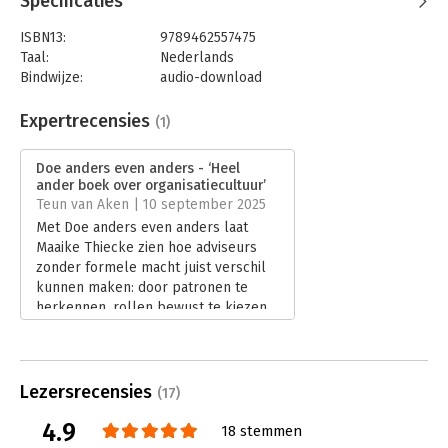
Specificaties
ISBN13:
9789462557475
Taal:
Nederlands
Bindwijze:
audio-download
Beveiliging:
none
Bestandsformaat:
mp3
Expertrecensies
(1)
Uitgever:
Bookora
Hoofdrubriek:
Verandermanagement
Doe anders even anders - ‘Heel
ander boek over organisatiecultuur’
Teun van Aken | 10 september 2025
Met Doe anders even anders laat
Maaike Thiecke zien hoe adviseurs
zonder formele macht juist verschil
kunnen maken: door patronen te
herkennen, rollen bewust te kiezen
en dichter bij de organisatiecultuur te
staan dan gebruikelijk. In zijn
recensie bespreekt Teun van Aken
de verrassende inzichten en
Lezersrecensies
(17)
praktische scherpte van dit boek.
4.9
Lees verder
18 stemmen