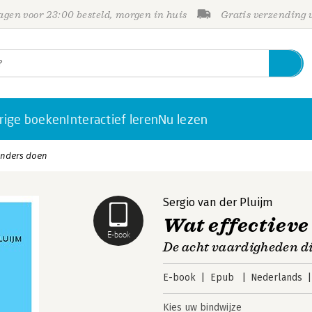
gen voor 23:00 besteld, morgen in huis
Gratis verzending
rige boeken
Interactief leren
Nu lezen
anders doen
Sergio van der Pluijm
Wat effectieve
E-book
De acht vaardigheden di
E-book
Epub
Nederlands
Kies uw bindwijze