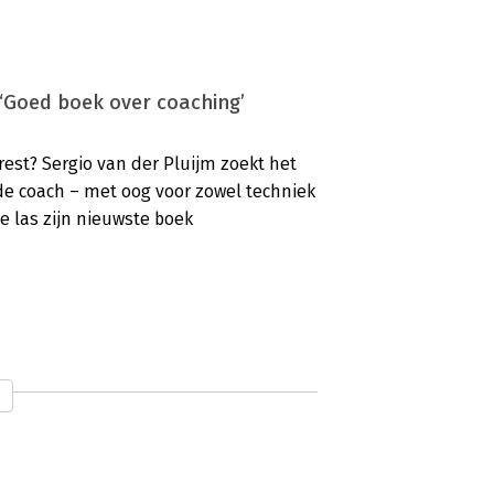
 ‘Goed boek over coaching’
est? Sergio van der Pluijm zoekt het
e coach – met oog voor zowel techniek
e las zijn nieuwste boek
Een solide basis’
een vak met hardnekkige overtuigingen.
achte dat wat voor jou als mens heeft
 de overtuiging dat jij degene bent die