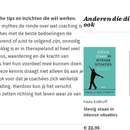
Anderen die di
e tips en inzichten die wél werken.
ook
ei mythes de ronde over wat coaching is
aches met de beste bedoelingen de
rend of juist te volgend zijn, onnodig
kig is er in therapieland al heel veel
us, waardering en de kracht van
ls hier hun voordeel mee kunnen doen.
ze kennis draagt niet alleen bij aan je
ok voor dat je coachées zich werkelijk
ing. Hierdoor kun jij het verschil
zetten richting het leven waar ze van
Paula Kolthoff
Stevig staan in
intense situaties
€ 22,95