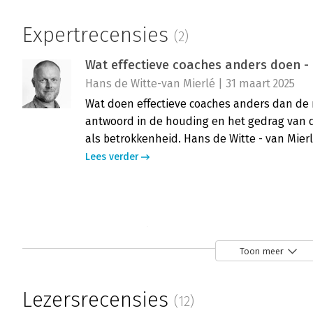
Expertrecensies
(2)
Wat effectieve coaches anders doen -
Hans de Witte-van Mierlé | 31 maart 2025
Wat doen effectieve coaches anders dan de r
antwoord in de houding en het gedrag van d
als betrokkenheid. Hans de Witte - van Mierl
Lees verder
Wat effectieve coaches anders doen - ‘
Danny Mullenders | 13 maart 2025
Toon meer
Coaching is een schitterend vak, maar ook 
Misschien herken je er wel een paar: de ged
Lezersrecensies
(12)
gewerkt, ook voor een ander moet werken, of