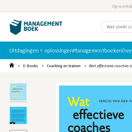
Op werkda
Uitdagingen + oplossingen
Managementboeken
Ove
E-Books
Coaching en trainen
Wat effectieve coaches 