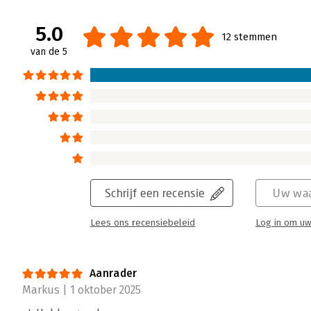
je coachees moet motiveren, repareren of z
coachingproces juist minder effectief maken
5.0
12 stemmen
Lees verder
van de 5
Schrijf een recensie
Uw waa
Lees ons recensiebeleid
Log in om uw
Aanrader
Markus | 1 oktober 2025