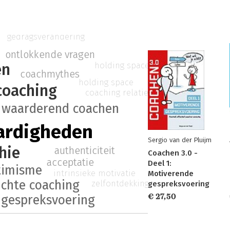
gedragsverandering
ontlokkende vragen
en
holding space
coachmythes
holding space
coaching
coaching relatie
waarderend coachen
ardigheden
Sergio van der Pluijm
hie
authenticiteit
Coachen 3.0 -
acceptatie
Deel 1:
timisme
intrinsieke motivatie
Motiverende
ichte coaching
zelfontdekking
gespreksvoering
€ 27,50
 gespreksvoering