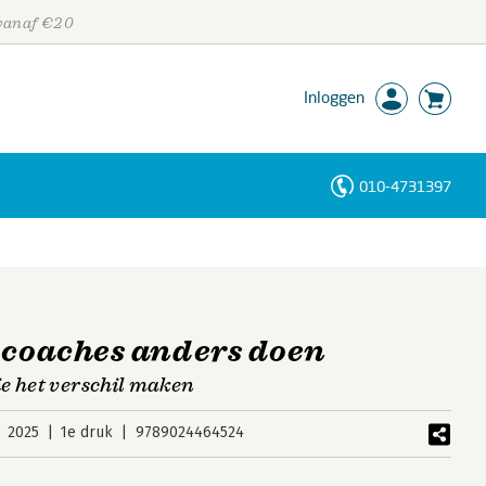
 vanaf €20
Inloggen
010-4731397
Personen
Trefwoorden
 coaches anders doen
e het verschil maken
2025
1e druk
9789024464524