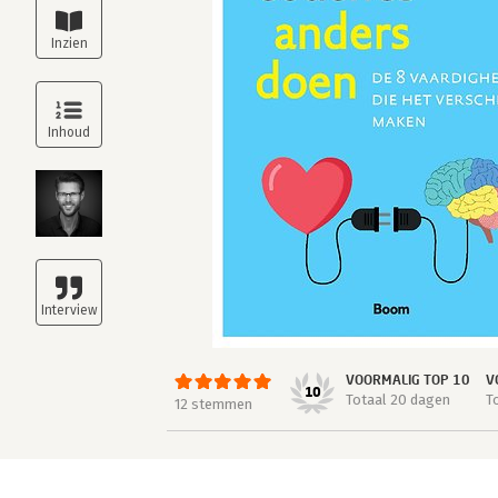
VOORMALIG TOP 10
V
10
Totaal 20 dagen
T
12 stemmen