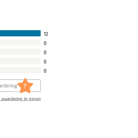
elfs heropvoeden. Ze kunnen het
.
12
0
0
0
0
?
rdering
 waardering te geven