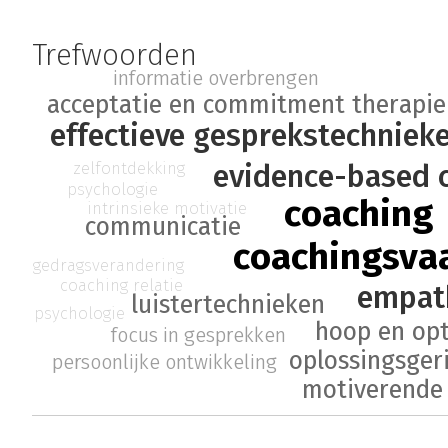
Trefwoorden
informatie overbrengen
acceptatie en commitment therapie
effectieve gesprekstechniek
zelfontdekking
evidence-based 
psychologie
coaching
intrinsieke motivatie
communicatie
coachingsva
gedragsverandering
coaching relatie
empat
luistertechnieken
psychologie
hoop en op
focus in gesprekken
oplossingsger
persoonlijke ontwikkeling
motiverende