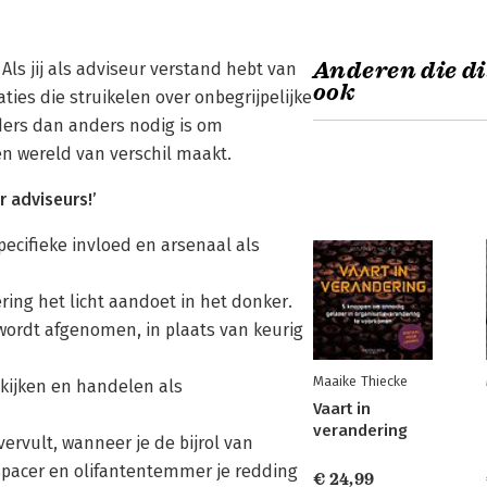
Anderen die di
Als jij als adviseur verstand hebt van
ook
ties die struikelen over onbegrijpelijke
ders dan anders nodig is om
n wereld van verschil maakt.
r adviseurs!’
pecifieke invloed en arsenaal als
ring het licht aandoet in het donker.
 wordt afgenomen, in plaats van keurig
Maaike Thiecke
kijken en handelen als
Vaart in
verandering
 vervult, wanneer je de bijrol van
spacer en olifantentemmer je redding
€ 24,99