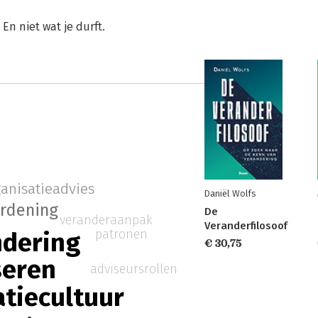
En niet wat je durft.
anisatieadvies
Daniël Wolfs
rdening
De
veranderaanpak
Veranderfilosoof
patronen
ndering
€ 30,75
seren
adviseursrollen
atiecultuur