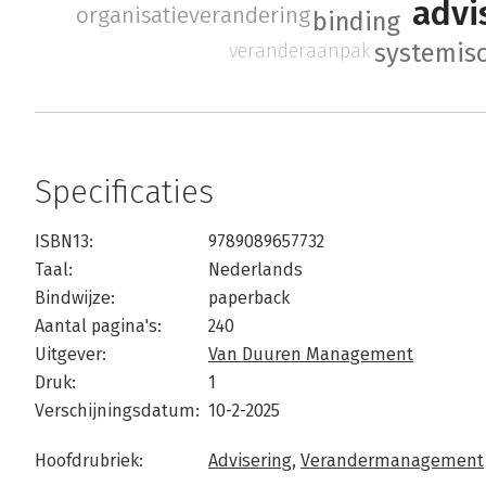
advi
organisatieverandering
binding
systemis
veranderaanpak
Specificaties
ISBN13:
9789089657732
Taal:
Nederlands
Bindwijze:
paperback
Aantal pagina's:
240
Uitgever:
Van Duuren Management
Druk:
1
Verschijningsdatum:
10-2-2025
Hoofdrubriek:
Advisering
,
Verandermanagement