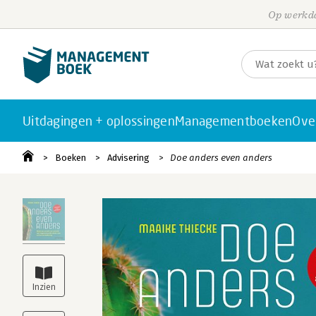
Op werkda
Uitdagingen + oplossingen
Managementboeken
Ove
Boeken
Advisering
Doe anders even anders