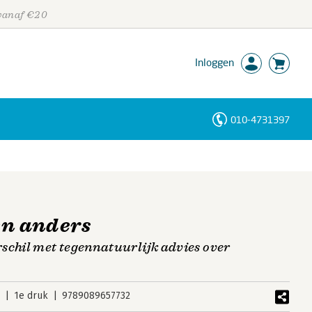
 vanaf €20
Inloggen
010-4731397
Personen
Trefwoorden
en anders
schil met tegennatuurlijk advies over
5
1e druk
9789089657732