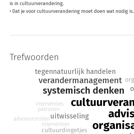
is in cultuurverandering.
• Dat je voor cultuurverandering moet doen wat nodig is. 
Trefwoorden
tegennatuurlijk handelen
verandermanagement
org
o
systemisch denken
cultuurvera
interventies
patronen
advi
uitwisseling
adviseursrollen
organis
interventies
cultuurdingetjes