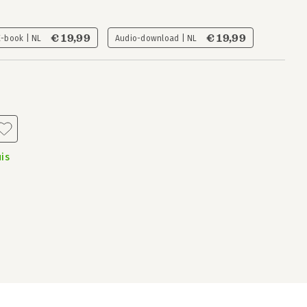
€ 19,99
€ 19,99
E-book | NL
Audio-download | NL
is