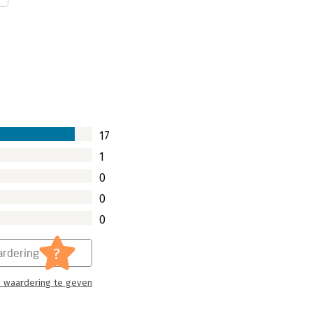
17
1
0
0
0
?
rdering
 waardering te geven