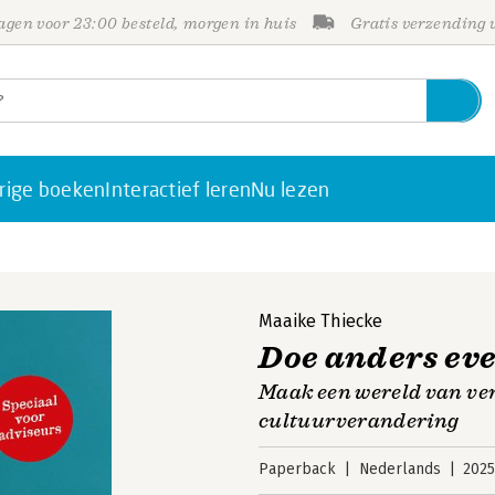
gen voor 23:00 besteld, morgen in huis
Gratis verzending
rige boeken
Interactief leren
Nu lezen
Maaike Thiecke
Doe anders ev
Maak een wereld van ver
cultuurverandering
Paperback
Nederlands
202