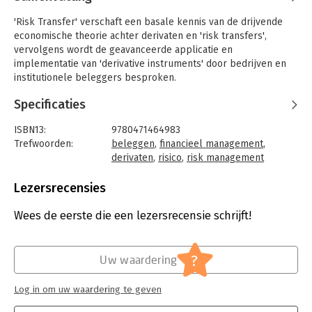
'Risk Transfer' verschaft een basale kennis van de drijvende
economische theorie achter derivaten en 'risk transfers',
vervolgens wordt de geavanceerde applicatie en
implementatie van 'derivative instruments' door bedrijven en
institutionele beleggers besproken.
Specificaties
ISBN13:
9780471464983
Trefwoorden:
beleggen
,
financieel management
,
derivaten
,
risico
,
risk management
Taal:
Engels
Bindwijze:
gebonden
Lezersrecensies
Aantal pagina's:
448
Uitgever:
John Wiley & Sons
Wees de eerste die een lezersrecensie schrijft!
Druk:
1
Hoofdrubriek:
Financieel management
?
Uw waardering
Log in om uw waardering te geven