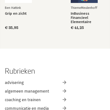
Ben Hattink
ThiemeMeulenhoff
Grip en zicht
InBusiness
Financieel
Elementaire
bedrijfsadministratie
€ 35,95
€ 41,25
deel 1 - Tekstboek
+ licentie
Rubrieken
advisering
algemeen management
coaching en trainen
communicatie en media