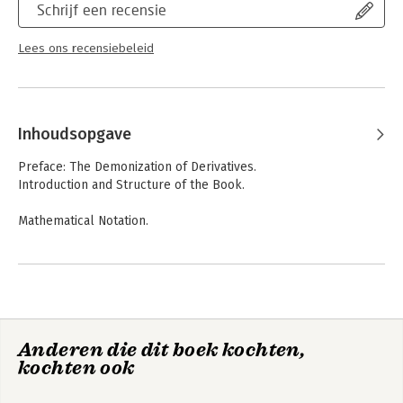
Schrijf een recensie
Lees ons recensiebeleid
Inhoudsopgave
Preface: The Demonization of Derivatives.
Introduction and Structure of the Book.
Mathematical Notation.
PART ONE: The Economics of Risk Transfer.
CHAPTER 1: The Determinants of Financial innovation
CHAPTER 2: Risk, Uncertainty, and Profit.
Anderen die dit boek kochten,
kochten ook
CHAPTER 3: Methods of Controlling Risk and Uncertainty.
CHAPTER 4: Risk Transfer and Contracting Structures.