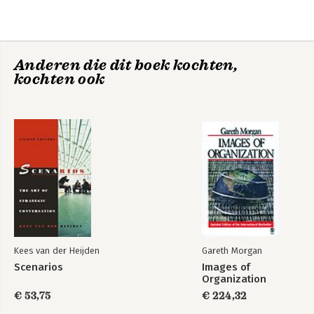
Group Model-Building in Action: Qualitative System Dynamics
Group Model-Building in Action: Quantitative System Dynamics
Analysis of the Housing Association Model
Anderen die dit boek kochten,
Summary and Reflections
kochten ook
Appendices
References
Index
Kees van der Heijden
Gareth Morgan
Scenarios
Images of
Organization
€ 53,75
€ 224,32