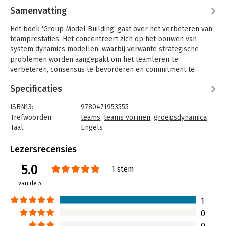
Samenvatting
Het boek 'Group Model Building' gaat over het verbeteren van
teamprestaties. Het concentreert zich op het bouwen van
system dynamics modellen, waarbij verwante strategische
problemen worden aangepakt om het teamleren te
verbeteren, consensus te bevorderen en commitment te
creëren.
Specificaties
ISBN13:
9780471953555
Trefwoorden:
teams
,
teams vormen
,
groepsdynamica
Taal:
Engels
Bindwijze:
gebonden
Aantal pagina's:
310
Lezersrecensies
Uitgever:
John Wiley & Sons
5.0
Druk:
1
1 stem
Hoofdrubriek:
Algemeen management
van de 5
1
0