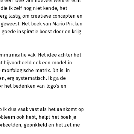
je een idee van hoeveel werk er echt
die ik zelf nog niet kende, het
 erg lastig om creatieve concepten en
 geweest. Het boek van Mario Pricken
n goede inspiratie boost door en krijg
communicatie vak. Het idee achter het
at bijvoorbeeld ook een model in
orfologische matrix. Dit is, in
n, erg systematisch. Ik ga de
or het bedenken van logo’s en
op ik dus vaak vast als het aankomt op
obleem ook hebt, helpt het boek je
oorbeelden, geprikkeld en het zet me