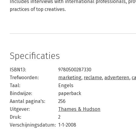
Includes interviews with international professionals, pr
practices of top creatives.
Specificaties
ISBN13:
9780500287330
Trefwoorden:
marketing
,
reclame
,
adverteren
,
c
Taal:
Engels
Bindwijze:
paperback
Aantal pagina's:
256
Uitgever:
Thames & Hudson
Druk:
2
Verschijningsdatum:
1-1-2008