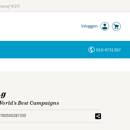
 vanaf €20
Inloggen
010-4731397
Personen
Trefwoorden
ng
World's Best Campaigns
780500287330