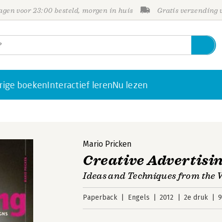
gen voor 23:00 besteld, morgen in huis
Gratis verzending
rige boeken
Interactief leren
Nu lezen
Mario Pricken
Creative Advertisi
Ideas and Techniques from the 
Paperback
Engels
2012
2e druk
9