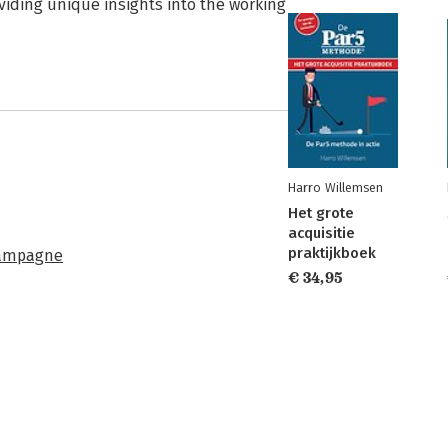
oviding unique insights into the working
Harro Willemsen
Het grote
acquisitie
praktijkboek
ampagne
€ 34,95