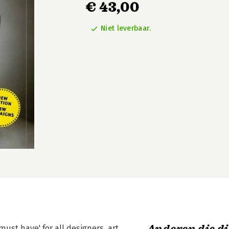
€ 43,00
Niet leverbaar.
must have' for all designers, art