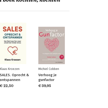
t boek kochten, kochten
Klaas Kroezen
Michiel Cobben
SALES. Oprecht &
Verhoog je
ontspannen
gunfactor
€ 22,50
€ 39,95