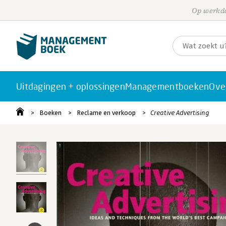
Op werkda
Uitdagingen + oplossingen
Managementboeken
Ove
Boeken
Reclame en verkoop
Creative Advertising