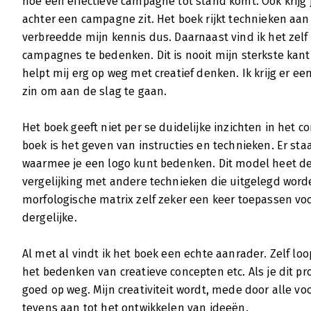
hoe een effectieve campagne tot stand komt. Ook krijg 
achter een campagne zit. Het boek rijkt technieken aan 
verbreedde mijn kennis dus. Daarnaast vind ik het zelf
campagnes te bedenken. Dit is nooit mijn sterkste kant
helpt mij erg op weg met creatief denken. Ik krijg er ee
zin om aan de slag te gaan.
Het boek geeft niet per se duidelijke inzichten in het 
boek is het geven van instructies en technieken. Er sta
waarmee je een logo kunt bedenken. Dit model heet de m
vergelijking met andere technieken die uitgelegd worde
morfologische matrix zelf zeker een keer toepassen vo
dergelijke.
Al met al vindt ik het boek een echte aanrader. Zelf lo
het bedenken van creatieve concepten etc. Als je dit pr
goed op weg. Mijn creativiteit wordt, mede door alle v
tevens aan tot het ontwikkelen van ideeën.