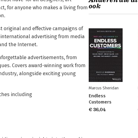
Anderen die di
ook
fact, for anyone who makes a living from
on.
 original and effective campaigns of
international advertising from media
and the Internet.
unforgettable advertisements, from
hniques. Covers award-winning work from
ndustry, alongside exciting young
Marcus Sheridan
aches including
Endless
Customers
€ 36,04