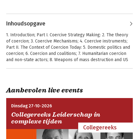
Inhoudsopgave
1. Introduction; Part I. Coercive Strategy Making: 2. The theory
of coercion; 3. Coercive Mechanisms; 4. Coercive instruments;
Part II. The Context of Coercion Today: 5. Domestic politics and
coercion; 6. Coercion and coalitions; 7. Humanitarian coercion
and non-state actors; 8. Weapons of mass destruction and US
coercion; Part III. The Future of US Coercion.
Road Warriors
Al Qaeda, the
Islamic State, and
the Global Jihadist
Aanbevolen live events
Movement
Dinsdag 27-10-2026
Collegereeks Leiderschap in
complexe tijden
Collegereeks