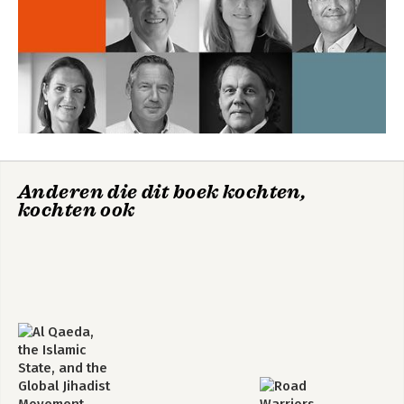
Spreading Hate
Bekijk alle boeken
Anderen die dit boek kochten,
kochten ook