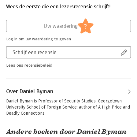
weapons of mass destruction is possible.
Wees de eerste die een lezersrecensie schrijft!
Hoofdrubriek:
Mens en maatschappij
Serie:
RAND Studies in Policy Analysis
?
Uw waardering
Log in om uw waardering te geven
Schrijf een recensie
Lees ons recensiebeleid
Over Daniel Byman
Daniel Byman is Professor of Security Studies, Georgetown 
University School of Foreign Service: author of A High Price and 
Deadly Connections.
Andere boeken door Daniel Byman