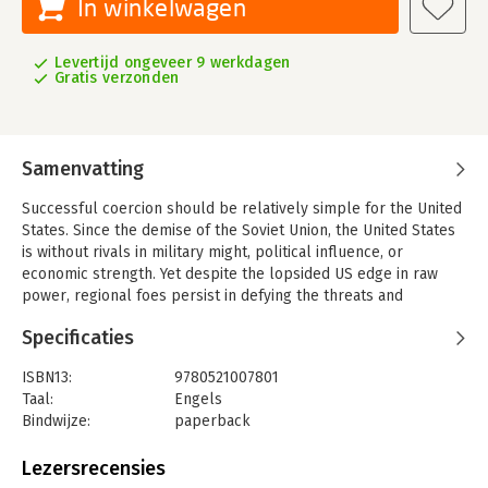
In winkelwagen
Levertijd ongeveer 9 werkdagen
Gratis verzonden
Samenvatting
Successful coercion should be relatively simple for the United
States. Since the demise of the Soviet Union, the United States
is without rivals in military might, political influence, or
economic strength. Yet despite the lopsided US edge in raw
power, regional foes persist in defying the threats and
ultimatums brought by the United States and its allies. This
Specificaties
book examines why some attempts to strong-arm an adversary
work while others do not. It explores how coercion today
ISBN13:
9780521007801
differs from coercion during the Cold War. It describes the
Taal:
Engels
constraints on the United States emanating from the need to
Bindwijze:
paperback
work within coalitions and the restrictions imposed by domestic
Aantal pagina's:
300
politics, and it assesses the special challenges likely to arise
Uitgever:
Cambridge University Press
Lezersrecensies
when an adversary is a non-state actor or when the use of
Verschijningsdatum:
4-2-2002