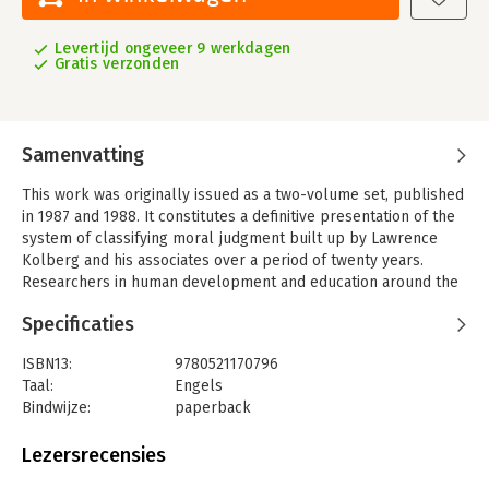
Levertijd ongeveer 9 werkdagen
Gratis verzonden
Samenvatting
This work was originally issued as a two-volume set, published
in 1987 and 1988. It constitutes a definitive presentation of the
system of classifying moral judgment built up by Lawrence
Kolberg and his associates over a period of twenty years.
Researchers in human development and education around the
world, many of whom have worked with interim versions of the
Specificaties
system - indeed, all those seriously interested in
understanding the development of moral judgment - will find it
ISBN13:
9780521170796
a useful and accessible resource. Volume 2 includes the
Taal:
Engels
scoring systems for three alternate, functionally equivalent
Bindwijze:
paperback
forms of Kohlberg's moral judgment interview.
Aantal pagina's:
1024
Uitgever:
Cambridge University Press
Lezersrecensies
Verschijningsdatum:
17-2-2011