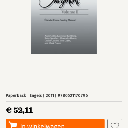
Paperback
Engels
2011
9780521170796
€ 52,11
In winkelwagen