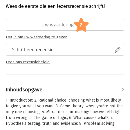
change and persuasion than scientists and scholars think we
Wees de eerste die een lezersrecensie schrijft!
ought to be.
Hoofdrubriek:
Mens en maatschappij
?
Uw waardering
Log in om uw waardering te geven
Schrijf een recensie
Lees ons recensiebeleid
Inhoudsopgave
1. Introduction; 2. Rational choice: choosing what is most likely
to give you what you want; 3. Game theory: when you're not the
only one choosing; 4. Moral decision-making: how we tell right
from wrong; 5. The game of logic; 6. What causes what?; 7.
Hypothesis testing: truth and evidence; 8. Problem solving:
another way of getting what you want; 9. Analogy: this is like