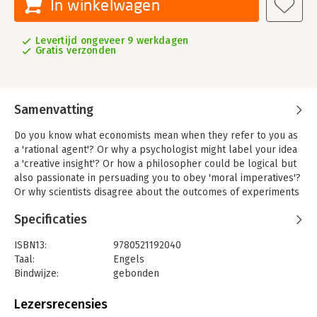
In winkelwagen
Levertijd ongeveer 9 werkdagen
Gratis verzonden
Samenvatting
Do you know what economists mean when they refer to you as
a 'rational agent'? Or why a psychologist might label your idea
a 'creative insight'? Or how a philosopher could be logical but
also passionate in persuading you to obey 'moral imperatives'?
Or why scientists disagree about the outcomes of experiments
comparing drug treatments and disease risk factors? After
Specificaties
reading this book, you will know how the best and brightest
thinkers judge the ways we decide, argue, solve problems and
ISBN13:
9780521192040
tell right from wrong. But you will also understand why, when
Taal:
Engels
we don't meet these standards, it is not always a bad thing. The
Bindwijze:
gebonden
answers are rooted in the way the human brain has been wired
Aantal pagina's:
212
over evolutionary time to make us kinder and more generous
Uitgever:
Cambridge University Press
Lezersrecensies
than economists think we ought to be, and more resistant to
Verschijningsdatum:
16-4-2012