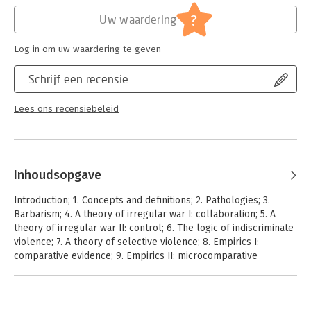
Serie:
Cambridge Studies in
?
Uw waardering
Log in om uw waardering te geven
Schrijf een recensie
Lees ons recensiebeleid
Inhoudsopgave
Introduction; 1. Concepts and definitions; 2. Pathologies; 3.
Barbarism; 4. A theory of irregular war I: collaboration; 5. A
theory of irregular war II: control; 6. The logic of indiscriminate
violence; 7. A theory of selective violence; 8. Empirics I:
comparative evidence; 9. Empirics II: microcomparative
evidence; 10. Intimacy; 11. Cleavage and agency; Conclusion.