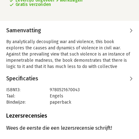
Levertijd ongeveer 9 werkdagen
Gratis verzonden
Samenvatting
By analytically decoupling war and violence, this book
explores the causes and dynamics of violence in civil war.
Against the prevailing view that such violence is an instance of
impenetrable madness, the book demonstrates that there is
logic to it and that it has much less to do with collective
emotions, ideologies, and cultures than currently believed.
Specificaties
Kalyvas specifies a novel theory of selective violence: it is
jointly produced by political actors seeking information and
ISBN13:
9780521670043
individual civilians trying to avoid the worst but also grabbing
Taal:
Engels
what opportunities their predicament affords them. Violence,
Bindwijze:
paperback
he finds, is never a simple reflection of the optimal strategy of
Aantal pagina's:
510
its users; its profoundly interactive character defeats simple
Uitgever:
Ingram Content Group LLC
Lezersrecensies
maximization logics while producing surprising outcomes, such
Verschijningsdatum:
1-5-2006
as relative nonviolence in the 'frontlines' of civil war.
Wees de eerste die een lezersrecensie schrijft!
Hoofdrubriek:
Mens en maatschappij