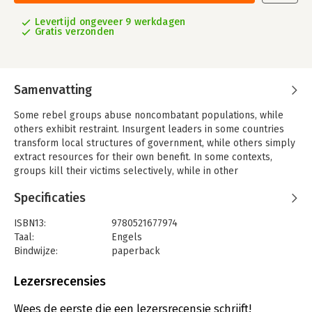
Levertijd ongeveer 9 werkdagen
Gratis verzonden
Samenvatting
Some rebel groups abuse noncombatant populations, while
others exhibit restraint. Insurgent leaders in some countries
transform local structures of government, while others simply
extract resources for their own benefit. In some contexts,
groups kill their victims selectively, while in other
environments violence appears indiscriminate, even random.
Specificaties
This book presents a theory that accounts for the different
strategies pursued by rebel groups in civil war, explaining why
ISBN13:
9780521677974
patterns of insurgent violence vary so much across conflicts. It
Taal:
Engels
does so by examining the membership, structure, and behavior
Bindwijze:
paperback
of four insurgent movements in Uganda, Mozambique, and
Aantal pagina's:
430
Peru. Drawing on interviews with nearly two hundred
Uitgever:
Ingram Content Group LLC
Lezersrecensies
combatants and civilians who experienced violence firsthand, it
Verschijningsdatum:
9-10-2006
shows that rebels' strategies depend in important ways on how
Wees de eerste die een lezersrecensie schrijft!
difficult it is to launch a rebellion. The book thus demonstrates