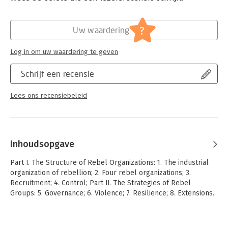
Hoofdrubriek:
Mens en maatschappij
how characteristics of the environment in which rebellions
Serie:
Cambridge Studies in Comparative
emerge constrain rebel organization and shape the patterns of
Politics
?
violence that civilians experience.
Uw waardering
Log in om uw waardering te geven
Schrijf een recensie
Lees ons recensiebeleid
Inhoudsopgave
Part I. The Structure of Rebel Organizations: 1. The industrial
organization of rebellion; 2. Four rebel organizations; 3.
Recruitment; 4. Control; Part II. The Strategies of Rebel
Groups: 5. Governance; 6. Violence; 7. Resilience; 8. Extensions.