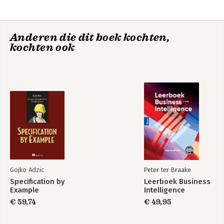
Density-based clustering; 16. Spectral and graph clustering; 17.
Clustering validation; Part IV. Classification: 18. Probabilistic
classification; 19. Decision tree classifier; 20. Linear discriminant
Anderen die dit boek kochten,
analysis; 21. Support vector machines; 22. Classification
kochten ook
assessment.
Gojko Adzic
Peter ter Braake
Specification by
Leerboek Business
Example
Intelligence
€ 59,74
€ 49,95