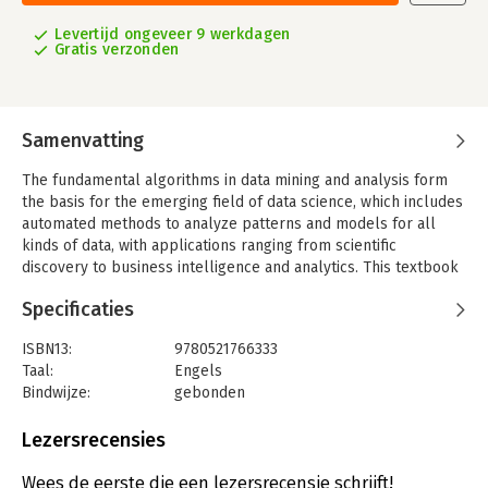
Levertijd ongeveer 9 werkdagen
Gratis verzonden
Samenvatting
The fundamental algorithms in data mining and analysis form
the basis for the emerging field of data science, which includes
automated methods to analyze patterns and models for all
kinds of data, with applications ranging from scientific
discovery to business intelligence and analytics. This textbook
for senior undergraduate and graduate data mining courses
Specificaties
provides a broad yet in-depth overview of data mining,
integrating related concepts from machine learning and
ISBN13:
9780521766333
statistics. The main parts of the book include exploratory data
Taal:
Engels
analysis, pattern mining, clustering, and classification. The book
Bindwijze:
gebonden
lays the basic foundations of these tasks, and also covers
Aantal pagina's:
562
cutting-edge topics such as kernel methods, high-dimensional
Uitgever:
Cambridge University Press
Lezersrecensies
data analysis, and complex graphs and networks. With its
Verschijningsdatum:
12-5-2014
comprehensive coverage, algorithmic perspective, and wealth
Wees de eerste die een lezersrecensie schrijft!
of examples, this book offers solid guidance in data mining for