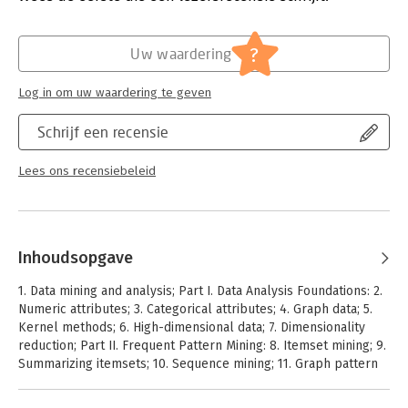
Hoofdrubriek:
IT-management / ICT
students, researchers, and practitioners alike.
?
Uw waardering
Log in om uw waardering te geven
Schrijf een recensie
Lees ons recensiebeleid
Inhoudsopgave
1. Data mining and analysis; Part I. Data Analysis Foundations: 2.
Numeric attributes; 3. Categorical attributes; 4. Graph data; 5.
Kernel methods; 6. High-dimensional data; 7. Dimensionality
reduction; Part II. Frequent Pattern Mining: 8. Itemset mining; 9.
Summarizing itemsets; 10. Sequence mining; 11. Graph pattern
mining; 12. Pattern and rule assessment; Part III. Clustering: 13.
Representative-based clustering; 14. Hierarchical clustering; 15.