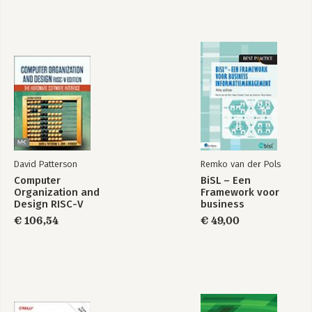
David Patterson
Remko van der Pols
Computer
BiSL – Een
Organization and
Framework voor
Design RISC-V
business
Edition
informatiemanagement
€ 106,54
€ 49,00